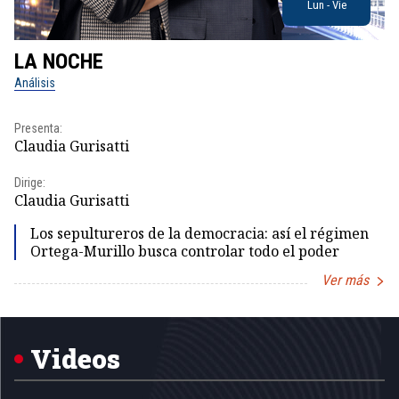
Lun - Vie
LA NOCHE
L
Análisis
No
Presenta:
Pr
Claudia Gurisatti
Id
Dirige:
Dir
Claudia Gurisatti
Id
Los sepultureros de la democracia: así el régimen
Ortega-Murillo busca controlar todo el poder
Ver más
Item
1
of
5
Videos