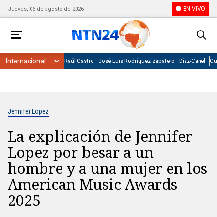
EN VIVO
Jueves, 06 de agosto de 2026
Raúl Castro
José Luis Rodríguez Zapatero
Díaz-Canel
Cu
Jennifer López
La explicación de Jennifer
Lopez por besar a un
hombre y a una mujer en los
American Music Awards
2025