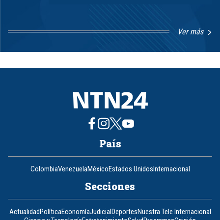
Ver más
Item
1
of
8
País
Colombia
Venezuela
México
Estados Unidos
Internacional
Secciones
Actualidad
Política
Economía
Judicial
Deportes
Nuestra Tele Internacional