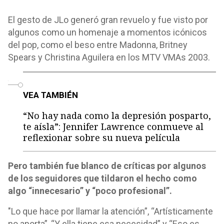
El gesto de JLo generó gran revuelo y fue visto por
algunos como un homenaje a momentos icónicos
del pop, como el beso entre Madonna, Britney
Spears y Christina Aguilera en los MTV VMAs 2003.
o
VEA TAMBIÉN
“No hay nada como la depresión posparto,
te aísla”: Jennifer Lawrence conmueve al
reflexionar sobre su nueva película
Pero también fue blanco de críticas por algunos
de los seguidores que tildaron el hecho como
algo “innecesario” y “poco profesional”.
"Lo que hace por llamar la atención”, “Artísticamente
no aporta”, “Y ella tiene esa necesidad” y “Eso es