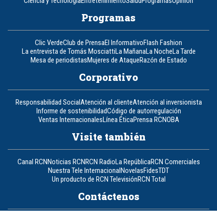
Ciencia y Tecnología
Entretenimiento
Salud
Programas
Opinión
Programas
Clic Verde
Club de Prensa
El Informativo
Flash Fashion
La entrevista de Tomás Mosciatti
La Mañana
La Noche
La Tarde
Mesa de periodistas
Mujeres de Ataque
Razón de Estado
Corporativo
Responsabilidad Social
Atención al cliente
Atención al inversionista
Informe de sostenibilidad
Código de autorregulación
Ventas Internacionales
Línea Ética
Prensa RCN
OBA
Visite también
Canal RCN
Noticias RCN
RCN Radio
La República
RCN Comerciales
Nuestra Tele Internacional
Novelas
Fides
TDT
Un producto de RCN Televisión
RCN Total
Contáctenos