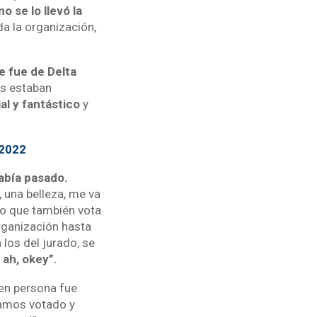
no se lo llevó la
a la organización,
e fue de Delta
ás estaban
al y fantástico
y
 2022
había pasado.
 una belleza, me va
do que también vota
rganización hasta
los del jurado, se
: ah, okey”.
 en persona fue
íamos votado y