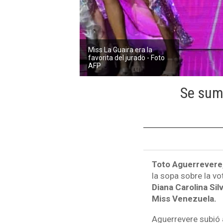
Miss La Guaira era la
favorita del jurado - Foto
AFP
Se suma
Toto Aguerrevere,
la sopa sobre la vo
Diana Carolina Sil
Miss Venezuela.
Aguerrevere subió 