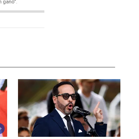
én ganó”.