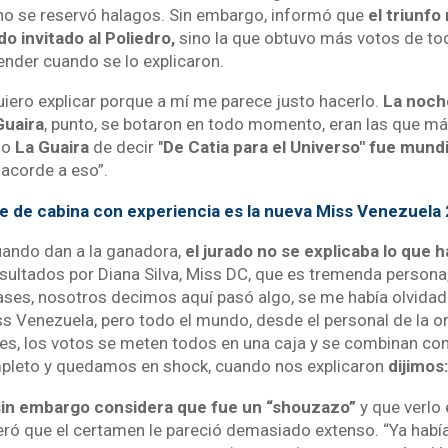
no se reservó halagos. Sin embargo, informó que
el triunfo 
do invitado al Poliedro,
sino la que obtuvo más votos de tod
ender cuando se lo explicaron.
quiero explicar porque a mí me parece justo hacerlo.
La noch
Guaira
, punto, se botaron en todo momento, eran las que m
izo
La Guaira
de decir "
De Catia para el Universo" fue mundi
acorde a eso”.
te de cabina con experiencia es la nueva Miss Venezuela
uando dan a la ganadora,
el jurado no se explicaba lo que 
sultados por Diana Silva, Miss DC, que es tremenda persona,
lases, nosotros decimos aquí pasó algo, se me había olvida
ss Venezuela, pero todo el mundo, desde el personal de la o
es, los votos se meten todos en una caja y se combinan con 
mpleto y quedamos en shock, cuando nos explicaron
dijimos
sin embargo considera que fue un “shouzazo”
y que verlo
eró que el certamen le pareció demasiado extenso. “Ya hab