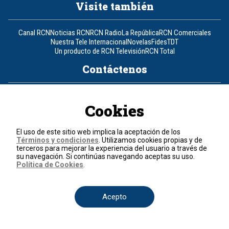
Visite también
Canal RCN
Noticias RCN
RCN Radio
La República
RCN Comerciales
Nuestra Tele Internacional
Novelas
Fides
TDT
Un producto de RCN Televisión
RCN Total
Contáctenos
Teléfono
+57 (601) 426 92 92
Cookies
Política de datos personales
Política de cookies
El uso de este sitio web implica la aceptación de los
Términos y condiciones
Términos y condiciones
. Utilizamos cookies propias y de
terceros para mejorar la experiencia del usuario a través de
su navegación. Si continúas navegando aceptas su uso.
© 2026, RCN Medios.
Política de Cookies
.
Todos los derechos reservados.
Organización Ardila Lülle - www.oal.com.co
Acepto