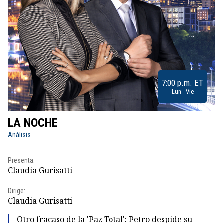
7:00 p.m. ET
Lun - Vie
LA NOCHE
L
Análisis
No
Presenta:
Pr
Claudia Gurisatti
Id
Dirige:
Dir
Claudia Gurisatti
Id
Otro fracaso de la 'Paz Total': Petro despide su