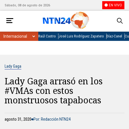
EN VIVO
Sábado, 08 de agosto de 2026
Raúl Castro
José Luis Rodríguez Zapatero
Díaz-Canel
Cu
Lady Gaga
Lady Gaga arrasó en los
#VMAs con estos
monstruosos tapabocas
agosto 31, 2020
Por: Redacción NTN24