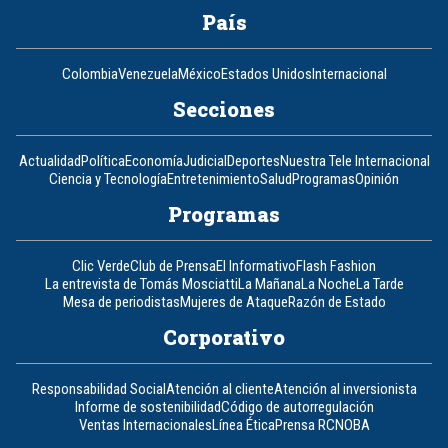
País
Colombia
Venezuela
México
Estados Unidos
Internacional
Secciones
Actualidad
Política
Economía
Judicial
Deportes
Nuestra Tele Internacional
Ciencia y Tecnología
Entretenimiento
Salud
Programas
Opinión
Programas
Clic Verde
Club de Prensa
El Informativo
Flash Fashion
La entrevista de Tomás Mosciatti
La Mañana
La Noche
La Tarde
Mesa de periodistas
Mujeres de Ataque
Razón de Estado
Corporativo
Responsabilidad Social
Atención al cliente
Atención al inversionista
Informe de sostenibilidad
Código de autorregulación
Ventas Internacionales
Línea Ética
Prensa RCN
OBA