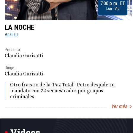
7:00 p.m. ET
Lun - Vie
LA NOCHE
Análisis
Presenta:
Claudia Gurisatti
Dirige:
Claudia Gurisatti
Otro fracaso de la 'Paz Total': Petro despide su
mandato con 22 secuestrados por grupos
criminales
Ver más
Item
1
of
5
Videos