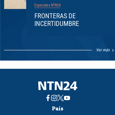
Especiales NTN24
FRONTERAS DE
INCERTIDUMBRE
Ver más
Item
1
of
8
País