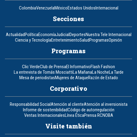
Colombia
Venezuela
México
Estados Unidos
Internacional
Secciones
Actualidad
Política
Economía
Judicial
Deportes
Nuestra Tele Internacional
Ciencia y Tecnología
Entretenimiento
Salud
Programas
Opinión
Programas
Clic Verde
Club de Prensa
El Informativo
Flash Fashion
La entrevista de Tomás Mosciatti
La Mañana
La Noche
La Tarde
Mesa de periodistas
Mujeres de Ataque
Razón de Estado
Corporativo
Responsabilidad Social
Atención al cliente
Atención al inversionista
Informe de sostenibilidad
Código de autorregulación
Ventas Internacionales
Línea Ética
Prensa RCN
OBA
Visite también