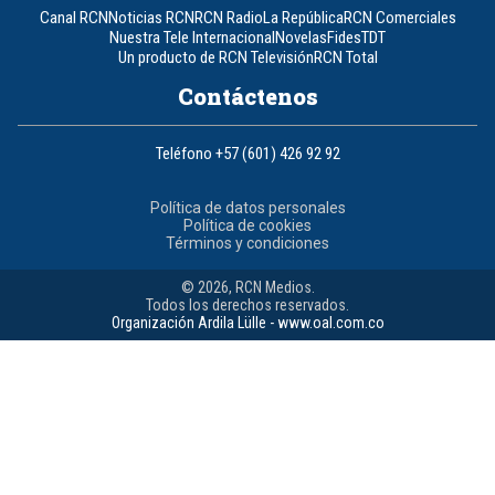
Canal RCN
Noticias RCN
RCN Radio
La República
RCN Comerciales
Nuestra Tele Internacional
Novelas
Fides
TDT
Un producto de RCN Televisión
RCN Total
Contáctenos
Teléfono
+57 (601) 426 92 92
Política de datos personales
Política de cookies
Términos y condiciones
© 2026, RCN Medios.
Todos los derechos reservados.
Organización Ardila Lülle - www.oal.com.co