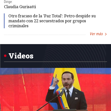
Dirige:
Dir
Claudia Gurisatti
Id
Otro fracaso de la 'Paz Total': Petro despide su
mandato con 22 secuestrados por grupos
criminales
Ver más
Item
1
of
5
Videos