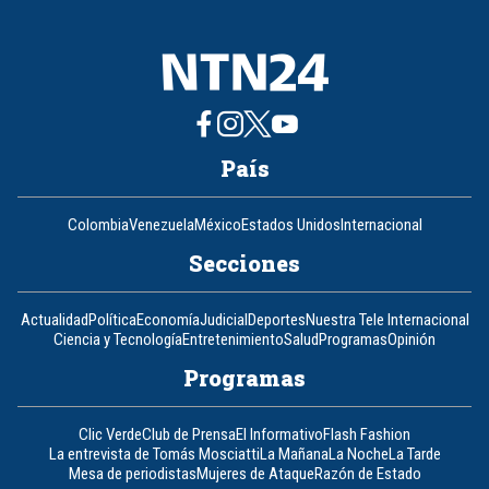
8
País
Colombia
Venezuela
México
Estados Unidos
Internacional
Secciones
Actualidad
Política
Economía
Judicial
Deportes
Nuestra Tele Internacional
Ciencia y Tecnología
Entretenimiento
Salud
Programas
Opinión
Programas
Clic Verde
Club de Prensa
El Informativo
Flash Fashion
La entrevista de Tomás Mosciatti
La Mañana
La Noche
La Tarde
Mesa de periodistas
Mujeres de Ataque
Razón de Estado