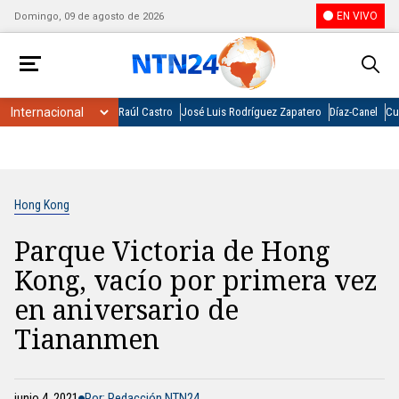
EN VIVO
Domingo, 09 de agosto de 2026
Raúl Castro
José Luis Rodríguez Zapatero
Díaz-Canel
Cu
Hong Kong
Parque Victoria de Hong
Kong, vacío por primera vez
en aniversario de
Tiananmen
junio 4, 2021
Por: Redacción NTN24