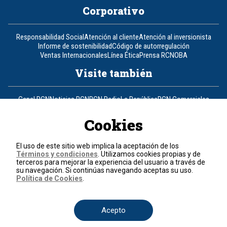
Corporativo
Responsabilidad Social
Atención al cliente
Atención al inversionista
Informe de sostenibilidad
Código de autorregulación
Ventas Internacionales
Línea Ética
Prensa RCN
OBA
Visite también
Canal RCN
Noticias RCN
RCN Radio
La República
RCN Comerciales
Nuestra Tele Internacional
Novelas
Fides
TDT
Un producto de RCN Televisión
RCN Total
Cookies
Contáctenos
El uso de este sitio web implica la aceptación de los
Términos y condiciones
. Utilizamos cookies propias y de
Teléfono
+57 (601) 426 92 92
terceros para mejorar la experiencia del usuario a través de
su navegación. Si continúas navegando aceptas su uso.
Política de Cookies
.
Política de datos personales
Política de cookies
Términos y condiciones
Acepto
© 2026, RCN Medios.