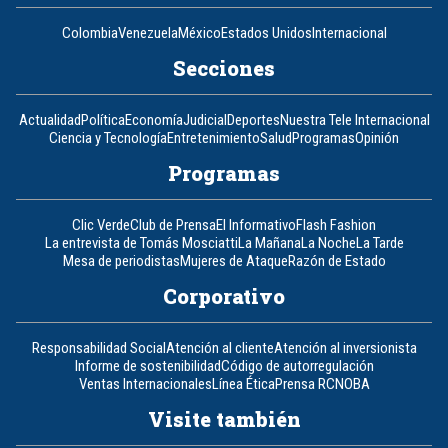
Colombia
Venezuela
México
Estados Unidos
Internacional
Secciones
Actualidad
Política
Economía
Judicial
Deportes
Nuestra Tele Internacional
Ciencia y Tecnología
Entretenimiento
Salud
Programas
Opinión
Programas
Clic Verde
Club de Prensa
El Informativo
Flash Fashion
La entrevista de Tomás Mosciatti
La Mañana
La Noche
La Tarde
Mesa de periodistas
Mujeres de Ataque
Razón de Estado
Corporativo
Responsabilidad Social
Atención al cliente
Atención al inversionista
Informe de sostenibilidad
Código de autorregulación
Ventas Internacionales
Línea Ética
Prensa RCN
OBA
Visite también