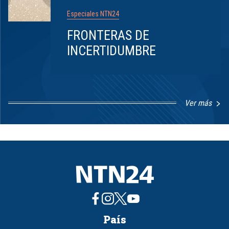
Especiales NTN24
FRONTERAS DE
INCERTIDUMBRE
Ver más
Item
1
of
8
País