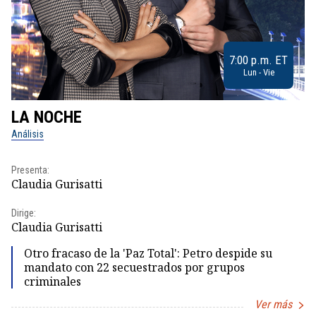
7:00 p.m. ET
Lun - Vie
LA NOCHE
L
Análisis
No
Presenta:
Pr
Claudia Gurisatti
Id
Dirige:
Dir
Claudia Gurisatti
Id
Otro fracaso de la 'Paz Total': Petro despide su
mandato con 22 secuestrados por grupos
criminales
Ver más