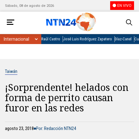
EN VIVO
Sábado, 08 de agosto de 2026
Raúl Castro
José Luis Rodríguez Zapatero
Díaz-Canel
Cu
Taiwán
¡Sorprendente! helados con
forma de perrito causan
furor en las redes
agosto 23, 2018
Por: Redacción NTN24