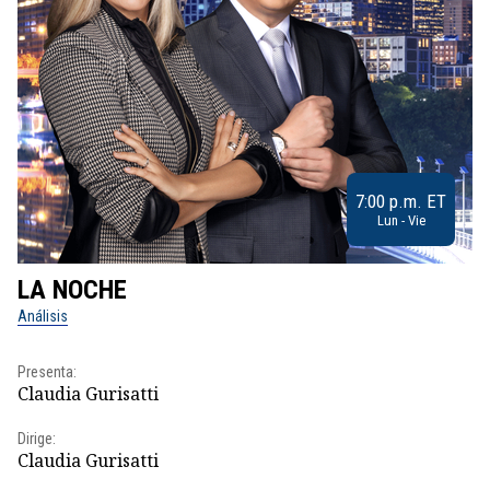
7:00 p.m. ET
Lun - Vie
LA NOCHE
L
Análisis
No
Presenta:
Pr
Claudia Gurisatti
Id
Dirige:
Dir
Claudia Gurisatti
Id