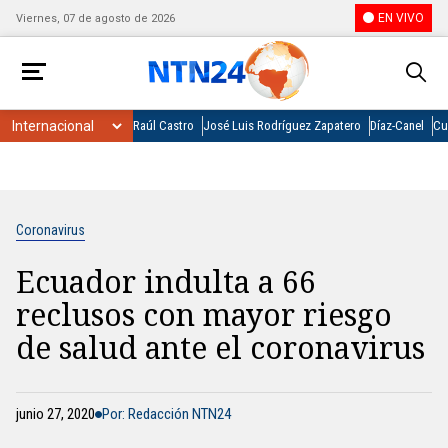
EN VIVO
Viernes, 07 de agosto de 2026
Raúl Castro
José Luis Rodríguez Zapatero
Díaz-Canel
Cu
Coronavirus
Ecuador indulta a 66
reclusos con mayor riesgo
de salud ante el coronavirus
junio 27, 2020
Por: Redacción NTN24