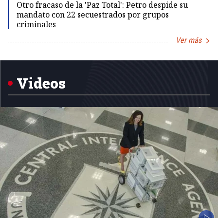
Otro fracaso de la 'Paz Total': Petro despide su
mandato con 22 secuestrados por grupos
criminales
Ver más
Item
1
of
5
Videos