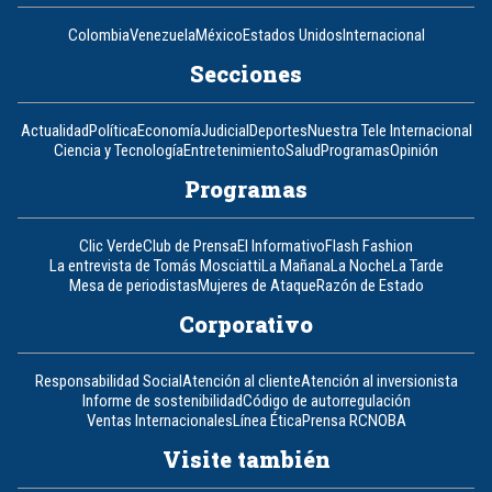
Colombia
Venezuela
México
Estados Unidos
Internacional
Secciones
Actualidad
Política
Economía
Judicial
Deportes
Nuestra Tele Internacional
Ciencia y Tecnología
Entretenimiento
Salud
Programas
Opinión
Programas
Clic Verde
Club de Prensa
El Informativo
Flash Fashion
La entrevista de Tomás Mosciatti
La Mañana
La Noche
La Tarde
Mesa de periodistas
Mujeres de Ataque
Razón de Estado
Corporativo
Responsabilidad Social
Atención al cliente
Atención al inversionista
Informe de sostenibilidad
Código de autorregulación
Ventas Internacionales
Línea Ética
Prensa RCN
OBA
Visite también