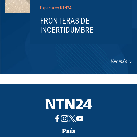
Especiales NTN24
FRONTERAS DE
INCERTIDUMBRE
Ver más
Item
1
of
8
País