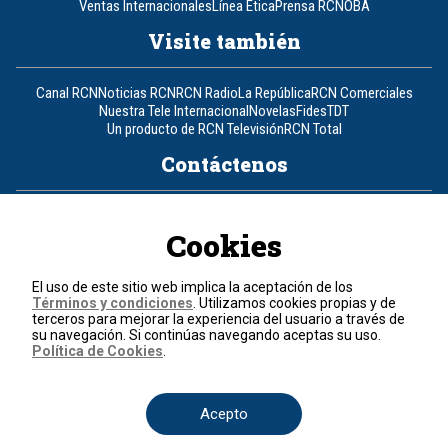
Ventas Internacionales
Línea Ética
Prensa RCN
OBA
Visite también
Canal RCN
Noticias RCN
RCN Radio
La República
RCN Comerciales
Nuestra Tele Internacional
Novelas
Fides
TDT
Un producto de RCN Televisión
RCN Total
Contáctenos
Teléfono
+57 (601) 426 92 92
Cookies
Política de datos personales
Política de cookies
El uso de este sitio web implica la aceptación de los
Términos y condiciones
Términos y condiciones
. Utilizamos cookies propias y de
terceros para mejorar la experiencia del usuario a través de
su navegación. Si continúas navegando aceptas su uso.
© 2026, RCN Medios.
Política de Cookies
.
Todos los derechos reservados.
Organización Ardila Lülle - www.oal.com.co
Acepto