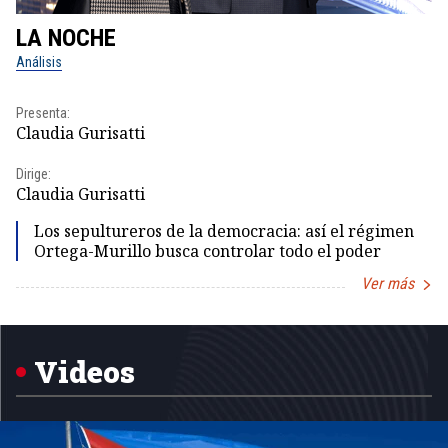
LA NOCHE
L
Análisis
No
Presenta:
Pr
Claudia Gurisatti
Id
Dirige:
Dir
Claudia Gurisatti
Id
Los sepultureros de la democracia: así el régimen
Ortega-Murillo busca controlar todo el poder
Ver más
Item
1
of
5
Videos