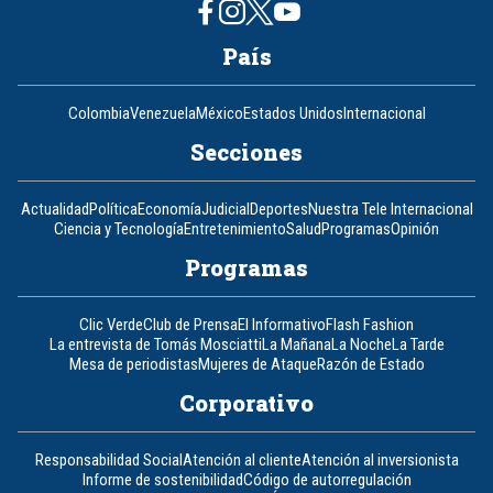
País
Colombia
Venezuela
México
Estados Unidos
Internacional
Secciones
Actualidad
Política
Economía
Judicial
Deportes
Nuestra Tele Internacional
Ciencia y Tecnología
Entretenimiento
Salud
Programas
Opinión
Programas
Clic Verde
Club de Prensa
El Informativo
Flash Fashion
La entrevista de Tomás Mosciatti
La Mañana
La Noche
La Tarde
Mesa de periodistas
Mujeres de Ataque
Razón de Estado
Corporativo
Responsabilidad Social
Atención al cliente
Atención al inversionista
Informe de sostenibilidad
Código de autorregulación