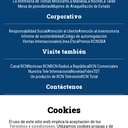
La entrevista de Tomás Mosciatti
La Mañana
La Noche
La Tarde
Mesa de periodistas
Mujeres de Ataque
Razón de Estado
Corporativo
Responsabilidad Social
Atención al cliente
Atención al inversionista
Informe de sostenibilidad
Código de autorregulación
Ventas Internacionales
Línea Ética
Prensa RCN
OBA
Visite también
Canal RCN
Noticias RCN
RCN Radio
La República
RCN Comerciales
Nuestra Tele Internacional
Novelas
Fides
TDT
Un producto de RCN Televisión
RCN Total
Contáctenos
Teléfono
+57 (601) 426 92 92
Cookies
Política de datos personales
Política de cookies
El uso de este sitio web implica la aceptación de los
Términos y condiciones
Términos y condiciones
. Utilizamos cookies propias y de