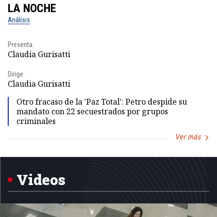
LA NOCHE
L
Análisis
No
Presenta:
Pr
Claudia Gurisatti
Id
Dirige:
Dir
Claudia Gurisatti
Id
Otro fracaso de la 'Paz Total': Petro despide su
mandato con 22 secuestrados por grupos
criminales
Ver más
Item
1
of
5
Videos