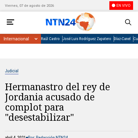
EN VIVO
Viernes, 07 de agosto de 2026
Raúl Castro
José Luis Rodríguez Zapatero
Díaz-Canel
Cu
Judicial
Hermanastro del rey de
Jordania acusado de
complot para
"desestabilizar"
abril 4, 2021
Por: Redacción NTN24