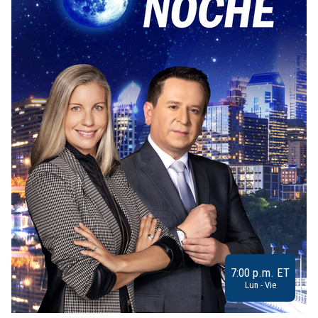
7:00 p.m. ET
Lun - Vie