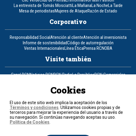
La entrevista de Tomás Mosciatti
La Mañana
La Noche
La Tarde
Mesa de periodistas
Mujeres de Ataque
Razón de Estado
Corporativo
Responsabilidad Social
Atención al cliente
Atención al inversionista
Informe de sostenibilidad
Código de autorregulación
Ventas Internacionales
Línea Ética
Prensa RCN
OBA
Visite también
Canal RCN
Noticias RCN
RCN Radio
La República
RCN Comerciales
Nuestra Tele Internacional
Novelas
Fides
TDT
Un producto de RCN Televisión
RCN Total
Cookies
Contáctenos
El uso de este sitio web implica la aceptación de los
Términos y condiciones
. Utilizamos cookies propias y de
Teléfono
+57 (601) 426 92 92
terceros para mejorar la experiencia del usuario a través de
su navegación. Si continúas navegando aceptas su uso.
Política de Cookies
.
Política de datos personales
Política de cookies