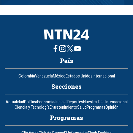
1
of
8
País
Colombia
Venezuela
México
Estados Unidos
Internacional
Secciones
Actualidad
Política
Economía
Judicial
Deportes
Nuestra Tele Internacional
Ciencia y Tecnología
Entretenimiento
Salud
Programas
Opinión
Programas
Clic Verde
Club de Prensa
El Informativo
Flash Fashion