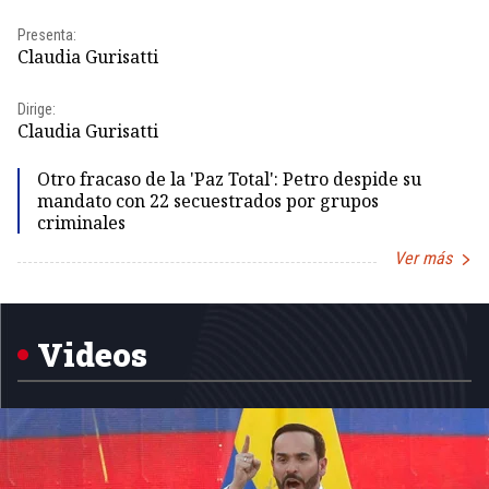
Pr
Presenta:
Id
Claudia Gurisatti
Dir
Dirige:
Id
Claudia Gurisatti
Otro fracaso de la 'Paz Total': Petro despide su
mandato con 22 secuestrados por grupos
criminales
Ver más
Item
1
of
5
Videos