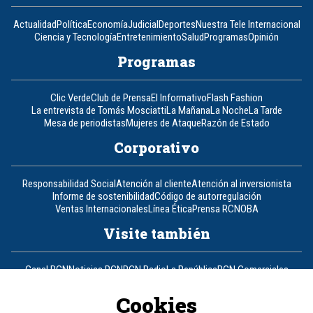
Actualidad
Política
Economía
Judicial
Deportes
Nuestra Tele Internacional
Ciencia y Tecnología
Entretenimiento
Salud
Programas
Opinión
Programas
Clic Verde
Club de Prensa
El Informativo
Flash Fashion
La entrevista de Tomás Mosciatti
La Mañana
La Noche
La Tarde
Mesa de periodistas
Mujeres de Ataque
Razón de Estado
Corporativo
Responsabilidad Social
Atención al cliente
Atención al inversionista
Informe de sostenibilidad
Código de autorregulación
Ventas Internacionales
Línea Ética
Prensa RCN
OBA
Visite también
Canal RCN
Noticias RCN
RCN Radio
La República
RCN Comerciales
Nuestra Tele Internacional
Novelas
Fides
TDT
Un producto de RCN Televisión
RCN Total
Cookies