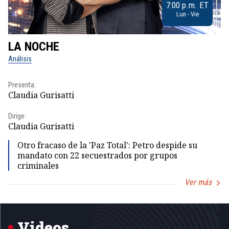
7:00 p.m. ET
Lun - Vie
LA NOCHE
L
Análisis
No
Presenta:
Pr
Claudia Gurisatti
Id
Dirige:
Dir
Claudia Gurisatti
Id
Otro fracaso de la 'Paz Total': Petro despide su
mandato con 22 secuestrados por grupos
criminales
Ver más
Item
1
of
5
Videos