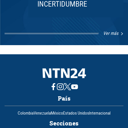
INCERTIDUMBRE
Ver más
Item
1
of
8
País
Colombia
Venezuela
México
Estados Unidos
Internacional
Secciones