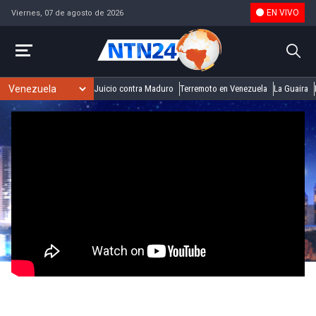
EN VIVO
Viernes, 07 de agosto de 2026
Juicio contra Maduro
Terremoto en Venezuela
La Guaira