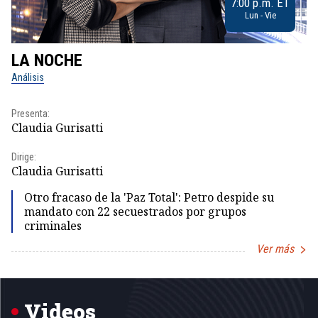
7:00 p.m. ET
Lun - Vie
LA NOCHE
L
Análisis
No
Presenta:
Pr
Claudia Gurisatti
Id
Dirige:
Dir
Claudia Gurisatti
Id
Otro fracaso de la 'Paz Total': Petro despide su
mandato con 22 secuestrados por grupos
criminales
Ver más
Item
1
of
5
Videos