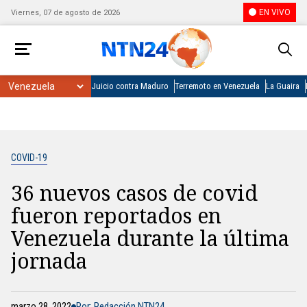
EN VIVO
Viernes, 07 de agosto de 2026
Juicio contra Maduro
Terremoto en Venezuela
La Guaira
COVID-19
36 nuevos casos de covid
fueron reportados en
Venezuela durante la última
jornada
marzo 28, 2022
Por: Redacción NTN24