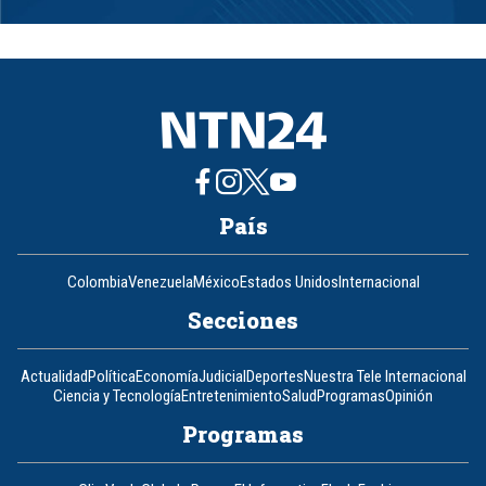
1
of
8
País
Colombia
Venezuela
México
Estados Unidos
Internacional
Secciones
Actualidad
Política
Economía
Judicial
Deportes
Nuestra Tele Internacional
Ciencia y Tecnología
Entretenimiento
Salud
Programas
Opinión
Programas