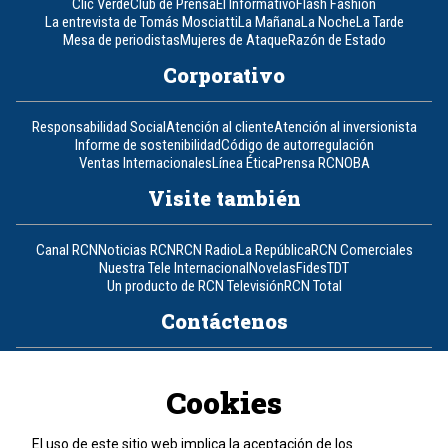
Clic Verde
Club de Prensa
El Informativo
Flash Fashion
La entrevista de Tomás Mosciatti
La Mañana
La Noche
La Tarde
Mesa de periodistas
Mujeres de Ataque
Razón de Estado
Corporativo
Responsabilidad Social
Atención al cliente
Atención al inversionista
Informe de sostenibilidad
Código de autorregulación
Ventas Internacionales
Línea Ética
Prensa RCN
OBA
Visite también
Canal RCN
Noticias RCN
RCN Radio
La República
RCN Comerciales
Nuestra Tele Internacional
Novelas
Fides
TDT
Un producto de RCN Televisión
RCN Total
Contáctenos
Teléfono
+57 (601) 426 92 92
Cookies
Política de datos personales
Política de cookies
El uso de este sitio web implica la aceptación de los