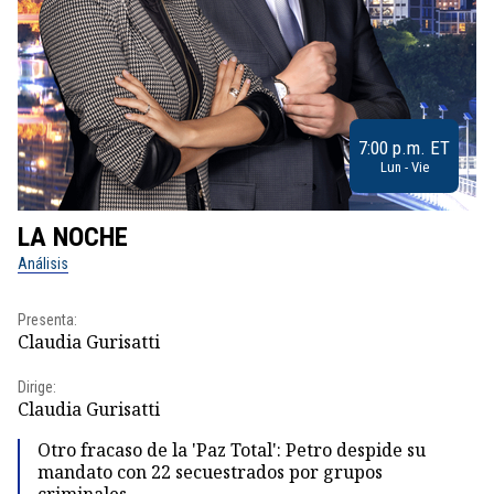
7:00 p.m. ET
Lun - Vie
LA NOCHE
L
Análisis
No
Presenta:
Pr
Claudia Gurisatti
Id
Dirige:
Dir
Claudia Gurisatti
Id
Otro fracaso de la 'Paz Total': Petro despide su
mandato con 22 secuestrados por grupos
criminales