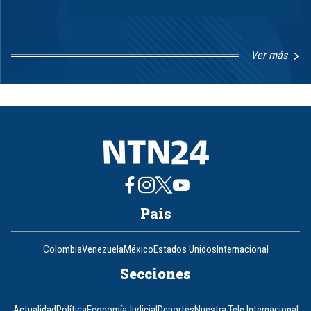
Ver más
Item
1
of
8
País
Colombia
Venezuela
México
Estados Unidos
Internacional
Secciones
Actualidad
Política
Economía
Judicial
Deportes
Nuestra Tele Internacional