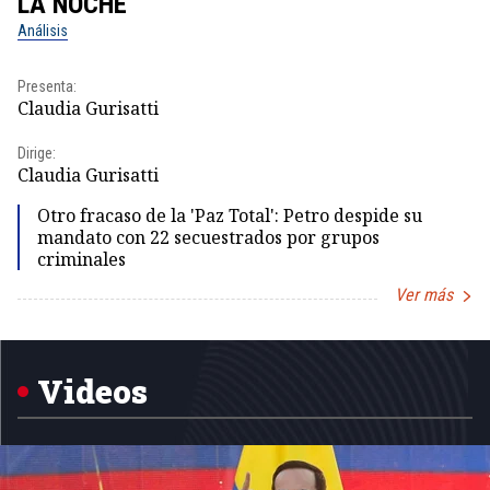
LA NOCHE
L
Análisis
No
Presenta:
Pr
Claudia Gurisatti
Id
Dirige:
Dir
Claudia Gurisatti
Id
Otro fracaso de la 'Paz Total': Petro despide su
mandato con 22 secuestrados por grupos
criminales
Ver más
Item
1
of
5
Videos