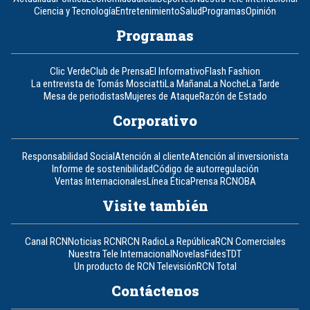
Ciencia y Tecnología
Entretenimiento
Salud
Programas
Opinión
Programas
Clic Verde
Club de Prensa
El Informativo
Flash Fashion
La entrevista de Tomás Mosciatti
La Mañana
La Noche
La Tarde
Mesa de periodistas
Mujeres de Ataque
Razón de Estado
Corporativo
Responsabilidad Social
Atención al cliente
Atención al inversionista
Informe de sostenibilidad
Código de autorregulación
Ventas Internacionales
Línea Ética
Prensa RCN
OBA
Visite también
Canal RCN
Noticias RCN
RCN Radio
La República
RCN Comerciales
Nuestra Tele Internacional
Novelas
Fides
TDT
Un producto de RCN Televisión
RCN Total
Contáctenos