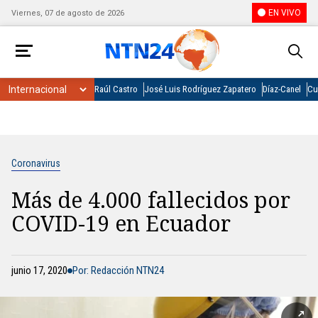
EN VIVO
Viernes, 07 de agosto de 2026
Raúl Castro
José Luis Rodríguez Zapatero
Díaz-Canel
Cu
Coronavirus
Más de 4.000 fallecidos por
COVID-19 en Ecuador
junio 17, 2020
Por: Redacción NTN24