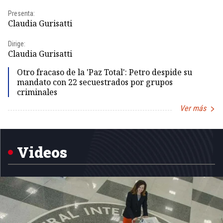
Presenta:
Pr
Claudia Gurisatti
Id
Dirige:
Dir
Claudia Gurisatti
Id
Otro fracaso de la 'Paz Total': Petro despide su
mandato con 22 secuestrados por grupos
criminales
Ver más
Item
1
of
5
Videos