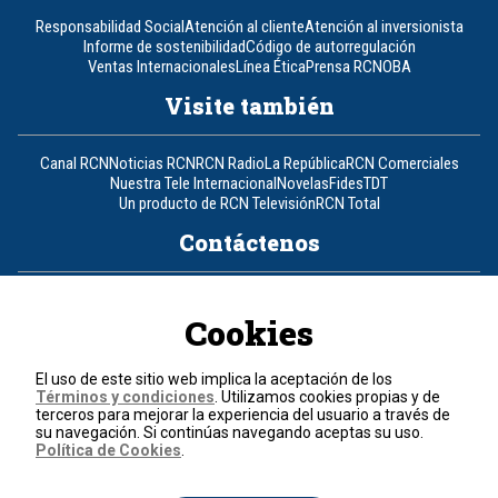
Responsabilidad Social
Atención al cliente
Atención al inversionista
Informe de sostenibilidad
Código de autorregulación
Ventas Internacionales
Línea Ética
Prensa RCN
OBA
Visite también
Canal RCN
Noticias RCN
RCN Radio
La República
RCN Comerciales
Nuestra Tele Internacional
Novelas
Fides
TDT
Un producto de RCN Televisión
RCN Total
Contáctenos
Teléfono
+57 (601) 426 92 92
Cookies
Política de datos personales
Política de cookies
El uso de este sitio web implica la aceptación de los
Términos y condiciones
Términos y condiciones
. Utilizamos cookies propias y de
terceros para mejorar la experiencia del usuario a través de
su navegación. Si continúas navegando aceptas su uso.
© 2026, RCN Medios.
Política de Cookies
.
Todos los derechos reservados.
Organización Ardila Lülle - www.oal.com.co