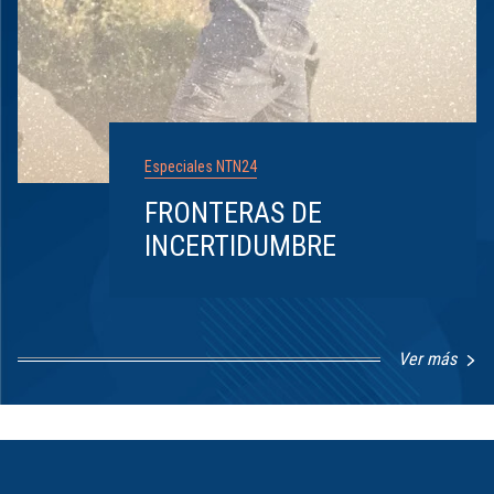
Especiales NTN24
FRONTERAS DE
INCERTIDUMBRE
Ver más
Item
1
of
8