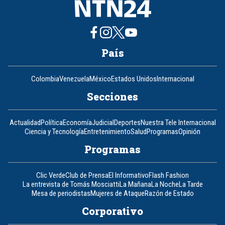
País
Colombia
Venezuela
México
Estados Unidos
Internacional
Secciones
Actualidad
Política
Economía
Judicial
Deportes
Nuestra Tele Internacional
Ciencia y Tecnología
Entretenimiento
Salud
Programas
Opinión
Programas
Clic Verde
Club de Prensa
El Informativo
Flash Fashion
La entrevista de Tomás Mosciatti
La Mañana
La Noche
La Tarde
Mesa de periodistas
Mujeres de Ataque
Razón de Estado
Corporativo