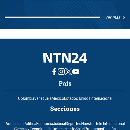
Ver más
Item
1
of
8
País
Colombia
Venezuela
México
Estados Unidos
Internacional
Secciones
Actualidad
Política
Economía
Judicial
Deportes
Nuestra Tele Internacional
Ciencia y Tecnología
Entretenimiento
Salud
Programas
Opinión