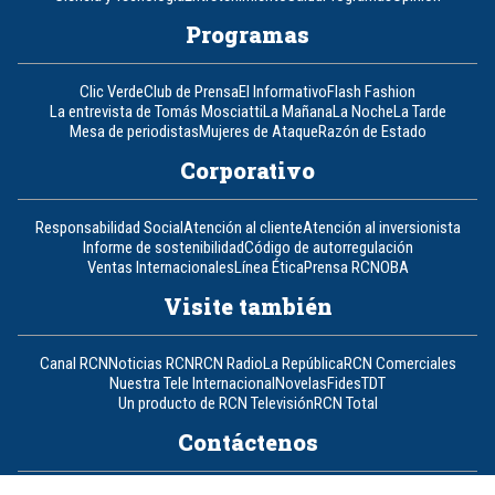
Programas
Clic Verde
Club de Prensa
El Informativo
Flash Fashion
La entrevista de Tomás Mosciatti
La Mañana
La Noche
La Tarde
Mesa de periodistas
Mujeres de Ataque
Razón de Estado
Corporativo
Responsabilidad Social
Atención al cliente
Atención al inversionista
Informe de sostenibilidad
Código de autorregulación
Ventas Internacionales
Línea Ética
Prensa RCN
OBA
Visite también
Canal RCN
Noticias RCN
RCN Radio
La República
RCN Comerciales
Nuestra Tele Internacional
Novelas
Fides
TDT
Un producto de RCN Televisión
RCN Total
Contáctenos