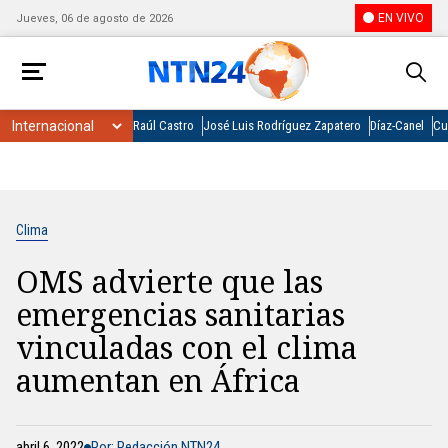
EN VIVO
Jueves, 06 de agosto de 2026
Raúl Castro
José Luis Rodríguez Zapatero
Díaz-Canel
Cu
Clima
OMS advierte que las
emergencias sanitarias
vinculadas con el clima
aumentan en África
abril 6, 2022
Por: Redacción NTN24