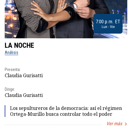
7:00 p.m. ET
Lun - Vie
LA NOCHE
L
Análisis
No
Presenta:
Pr
Claudia Gurisatti
Id
Dirige:
Dir
Claudia Gurisatti
Id
Los sepultureros de la democracia: así el régimen
Ortega-Murillo busca controlar todo el poder
Ver más
Item