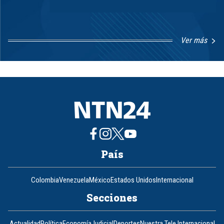
Ver más
Item
1
of
8
País
Colombia
Venezuela
México
Estados Unidos
Internacional
Secciones
Actualidad
Política
Economía
Judicial
Deportes
Nuestra Tele Internacional