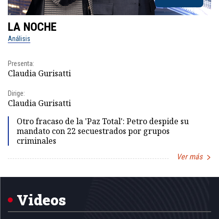
LA NOCHE
L
Análisis
No
Presenta:
Pr
Claudia Gurisatti
Id
Dirige:
Dir
Claudia Gurisatti
Id
Otro fracaso de la 'Paz Total': Petro despide su
mandato con 22 secuestrados por grupos
criminales
Ver más
Item
1
of
5
Videos