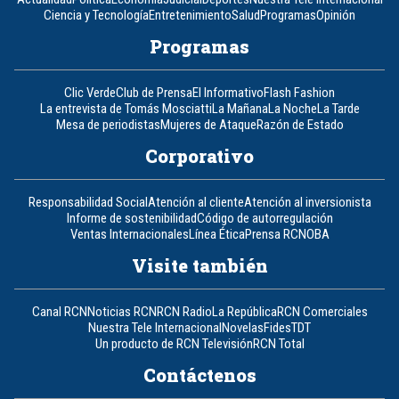
Ciencia y Tecnología
Entretenimiento
Salud
Programas
Opinión
Programas
Clic Verde
Club de Prensa
El Informativo
Flash Fashion
La entrevista de Tomás Mosciatti
La Mañana
La Noche
La Tarde
Mesa de periodistas
Mujeres de Ataque
Razón de Estado
Corporativo
Responsabilidad Social
Atención al cliente
Atención al inversionista
Informe de sostenibilidad
Código de autorregulación
Ventas Internacionales
Línea Ética
Prensa RCN
OBA
Visite también
Canal RCN
Noticias RCN
RCN Radio
La República
RCN Comerciales
Nuestra Tele Internacional
Novelas
Fides
TDT
Un producto de RCN Televisión
RCN Total
Contáctenos