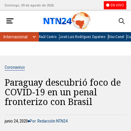
EN VIVO
Domingo, 09 de agosto de 2026
Raúl Castro
José Luis Rodríguez Zapatero
Díaz-Canel
Cu
Coronavirus
Paraguay descubrió foco de
COVID-19 en un penal
fronterizo con Brasil
junio 24, 2020
Por: Redacción NTN24