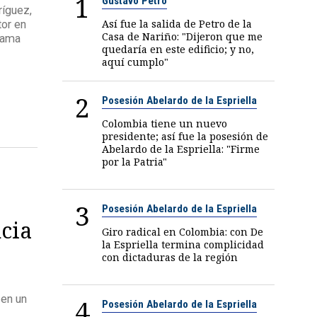
1
Gustavo Petro
ríguez,
Así fue la salida de Petro de la
tor en
Casa de Nariño: "Dijeron que me
grama
quedaría en este edificio; y no,
aquí cumplo"
2
Posesión Abelardo de la Espriella
Colombia tiene un nuevo
presidente; así fue la posesión de
Abelardo de la Espriella: "Firme
por la Patria"
3
Posesión Abelardo de la Espriella
ncia
Giro radical en Colombia: con De
la Espriella termina complicidad
con dictaduras de la región
 en un
4
Posesión Abelardo de la Espriella