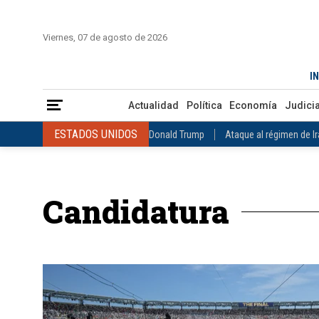
INICIO
COLOMBIA
VENEZUELA
MÉXICO
EST
Viernes, 07 de agosto de 2026
Actualidad
Política
Economía
Judicial
Deportes
Nuest
IN
ESTADOS UNIDOS
Donald Trump
Ataque al régimen de Irán
Actualidad
Política
Economía
Judicia
INTERNACIONAL
Raúl Castro
José Luis Rodríguez Zapatero
ESTADOS UNIDOS
Donald Trump
Ataque al régimen de I
COLOMBIA
Elecciones Presidenciales en Colombia
Gustavo Petr
INTERNACIONAL
Raúl Castro
José Luis Rodríguez Zapat
VENEZUELA
Juicio contra Maduro
Terremoto en Venezuela
COLOMBIA
Elecciones Presidenciales en Colombia
Gusta
MÉXICO
Claudia Sheinbaum
Mundial 2026
Narcotráfico
C
Candidatura
VENEZUELA
Juicio contra Maduro
Terremoto en Venezue
MÉXICO
Claudia Sheinbaum
Mundial 2026
Narcotráfi