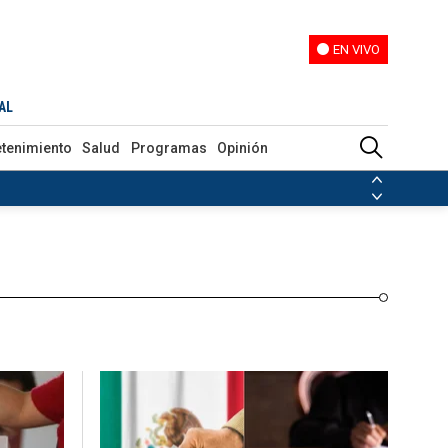
EN VIVO
EN VIVO
Programas
Opinión
AL
etenimiento
Salud
Programas
Opinión
ias de las FARC
ezuela
Nicolás Maduro
Disidencias de las FARC
 en Venezuela
Nicolás Maduro