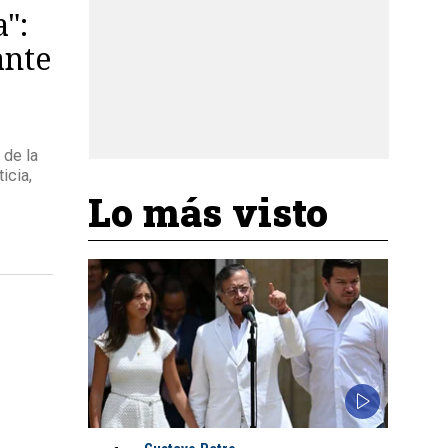
":
ante
 de la
icia,
Lo más visto