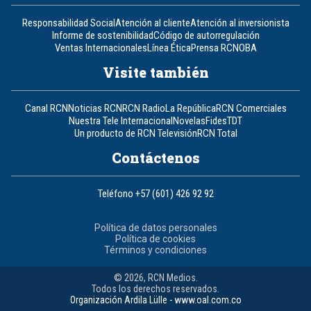
Responsabilidad Social
Atención al cliente
Atención al inversionista
Informe de sostenibilidad
Código de autorregulación
Ventas Internacionales
Línea Ética
Prensa RCN
OBA
Visite también
Canal RCN
Noticias RCN
RCN Radio
La República
RCN Comerciales
Nuestra Tele Internacional
Novelas
Fides
TDT
Un producto de RCN Televisión
RCN Total
Contáctenos
Teléfono
+57 (601) 426 92 92
Política de datos personales
Política de cookies
Términos y condiciones
© 2026, RCN Medios.
Todos los derechos reservados.
Organización Ardila Lülle - www.oal.com.co