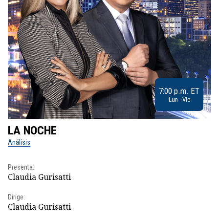
7:00 p.m. ET
Lun - Vie
LA NOCHE
L
Análisis
No
Presenta:
Pr
Claudia Gurisatti
Id
Dirige:
Dir
Claudia Gurisatti
Id