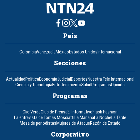
País
Colombia
Venezuela
México
Estados Unidos
Internacional
Secciones
Actualidad
Política
Economía
Judicial
Deportes
Nuestra Tele Internacional
Ciencia y Tecnología
Entretenimiento
Salud
Programas
Opinión
Programas
Clic Verde
Club de Prensa
El Informativo
Flash Fashion
La entrevista de Tomás Mosciatti
La Mañana
La Noche
La Tarde
Mesa de periodistas
Mujeres de Ataque
Razón de Estado
Corporativo