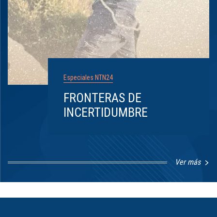
Especiales NTN24
FRONTERAS DE
INCERTIDUMBRE
Ver más
Item
1
of
8