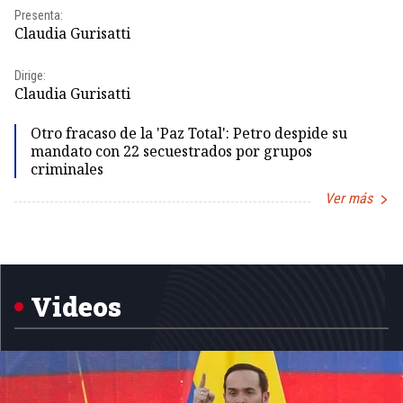
Pr
Presenta:
Id
Claudia Gurisatti
Dir
Dirige:
Id
Claudia Gurisatti
Otro fracaso de la 'Paz Total': Petro despide su
mandato con 22 secuestrados por grupos
criminales
Ver más
Item
1
of
5
Videos