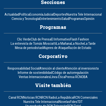
Secciones
Actualidad
Política
Economía
Judicial
Deportes
Nuestra Tele Internacional
Ciencia y Tecnología
Entretenimiento
Salud
Programas
Opinión
Programas
Clic Verde
Club de Prensa
El Informativo
Flash Fashion
La entrevista de Tomás Mosciatti
La Mañana
La Noche
La Tarde
Mesa de periodistas
Mujeres de Ataque
Razón de Estado
Corporativo
Responsabilidad Social
Atención al cliente
Atención al inversionista
Informe de sostenibilidad
Código de autorregulación
Ventas Internacionales
Línea Ética
Prensa RCN
OBA
Visite también
Canal RCN
Noticias RCN
RCN Radio
La República
RCN Comerciales
Nuestra Tele Internacional
Novelas
Fides
TDT