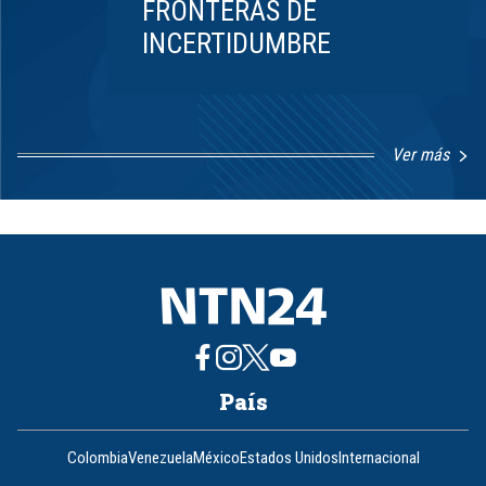
FRONTERAS DE
INCERTIDUMBRE
Ver más
Item
1
of
8
País
Colombia
Venezuela
México
Estados Unidos
Internacional