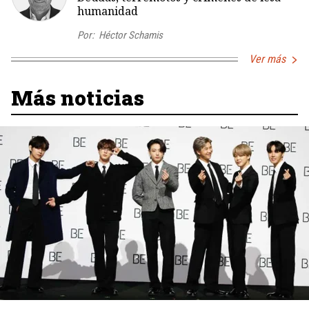
humanidad
Por:
Héctor Schamis
Ver más
Más noticias