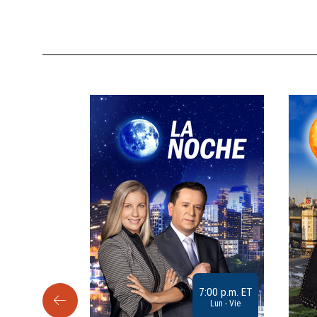
9:30 a.m. ET
7:00 p.m. ET
Sab
Lun - Vie