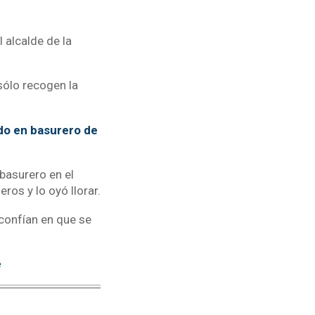
l alcalde de la
sólo recogen la
do en basurero de
basurero en el
ros y lo oyó llorar.
 confían en que se
e