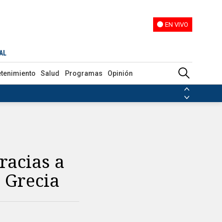
EN VIVO
EN VIVO
AL
etenimiento
Salud
Programas
Opinión
ias de las FARC
ezuela
Nicolás Maduro
Disidencias de las FARC
 en Venezuela
Nicolás Maduro
racias a
 Grecia