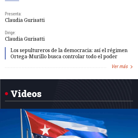
Presenta:
Pr
Claudia Gurisatti
Id
Dirige:
Dir
Claudia Gurisatti
Id
Los sepultureros de la democracia: así el régimen
Ortega-Murillo busca controlar todo el poder
Ver más
Item
1
of
5
Videos