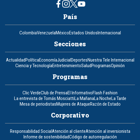
País
Colombia
Venezuela
México
Estados Unidos
Internacional
Secciones
Actualidad
Política
Economía
Judicial
Deportes
Nuestra Tele Internacional
Ciencia y Tecnología
Entretenimiento
Salud
Programas
Opinión
Programas
Clic Verde
Club de Prensa
El Informativo
Flash Fashion
La entrevista de Tomás Mosciatti
La Mañana
La Noche
La Tarde
Mesa de periodistas
Mujeres de Ataque
Razón de Estado
Corporativo
Responsabilidad Social
Atención al cliente
Atención al inversionista
Informe de sostenibilidad
Código de autorregulación