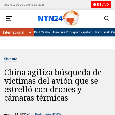
EN VIVO
Jueves, 06 de agosto de 2026
Raúl Castro
José Luis Rodríguez Zapatero
Díaz-Canel
Cu
Siniestro
China agiliza búsqueda de
víctimas del avión que se
estrelló con drones y
cámaras térmicas
marzo 24, 2022
Por: Redacción NTN24