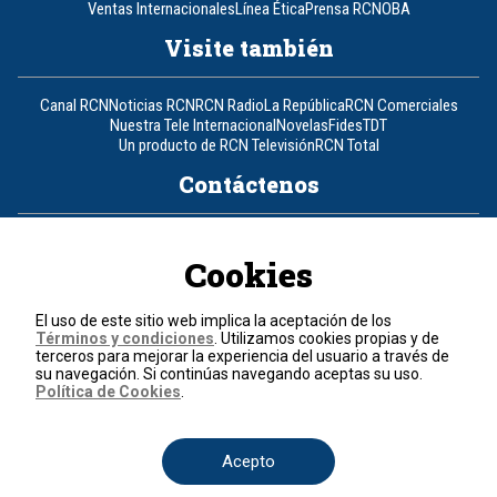
Ventas Internacionales
Línea Ética
Prensa RCN
OBA
Visite también
Canal RCN
Noticias RCN
RCN Radio
La República
RCN Comerciales
Nuestra Tele Internacional
Novelas
Fides
TDT
Un producto de RCN Televisión
RCN Total
Contáctenos
Teléfono
+57 (601) 426 92 92
Cookies
Política de datos personales
Política de cookies
El uso de este sitio web implica la aceptación de los
Términos y condiciones
Términos y condiciones
. Utilizamos cookies propias y de
terceros para mejorar la experiencia del usuario a través de
su navegación. Si continúas navegando aceptas su uso.
© 2026, RCN Medios.
Política de Cookies
.
Todos los derechos reservados.
Organización Ardila Lülle - www.oal.com.co
Acepto