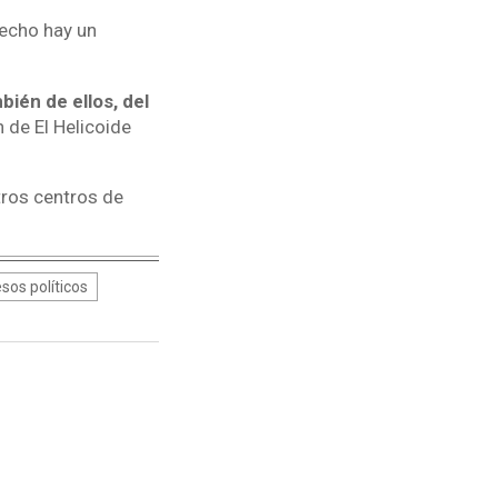
echo hay un
ién de ellos, del
n de El Helicoide
otros centros de
sos políticos