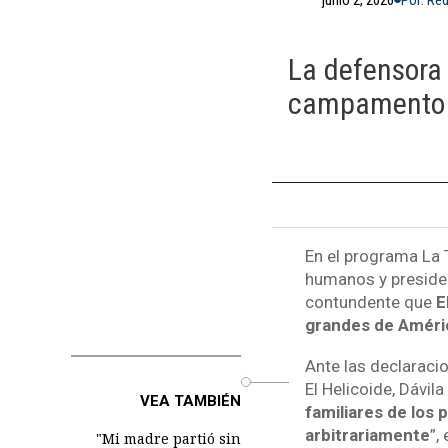
La defensora
campamento co
En el programa La 
humanos y preside
contundente que
E
grandes de Améric
Ante las declaracio
o
El Helicoide, Dávil
VEA TAMBIÉN
familiares de los 
arbitrariamente
”,
"Mi madre partió sin