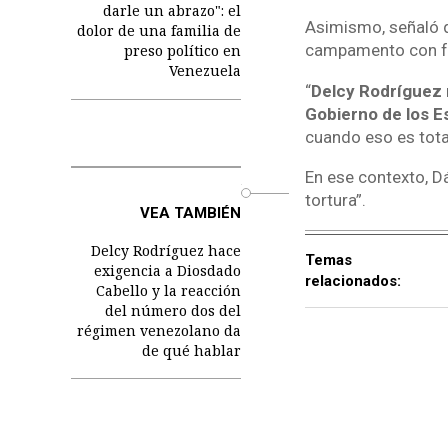
darle un abrazo": el
Asimismo, señaló 
dolor de una familia de
campamento con fam
preso político en
Venezuela
“
Delcy Rodríguez n
Gobierno de los E
cuando eso es tota
En ese contexto, Dá
o
tortura”.
VEA TAMBIÉN
Delcy Rodríguez hace
Temas
exigencia a Diosdado
relacionados:
Cabello y la reacción
del número dos del
régimen venezolano da
de qué hablar