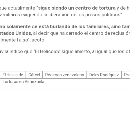
que actualmente “
sigue siendo un centro de tortura
y de h
iliares exigiendo la liberación de los presos políticos”.
o solamente se está burlando de los familiares, sino tamb
stados Unidos
, al decir que ha cerrado el centro de reclusió
lmente falso”, acotó.
vila indicó que “El Helicoide sigue abierto, al igual que los 
El Helicoide
Cárcel
Régimen venezolano
Delcy Rodríguez
Pre
Torturas en Venezuela