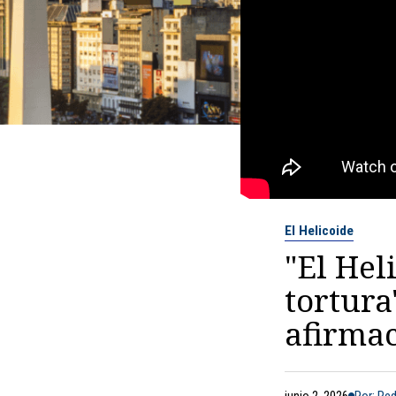
El Helicoide
"El Hel
tortura
afirma
junio 2, 2026
Por: Re