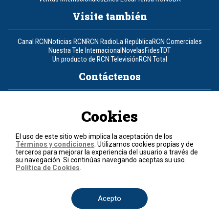
Visite también
Canal RCN
Noticias RCN
RCN Radio
La República
RCN Comerciales
Nuestra Tele Internacional
Novelas
Fides
TDT
Un producto de RCN Televisión
RCN Total
Contáctenos
Teléfono
+57 (601) 426 92 92
Cookies
Política de datos personales
Política de cookies
El uso de este sitio web implica la aceptación de los
Términos y condiciones
Términos y condiciones
. Utilizamos cookies propias y de
terceros para mejorar la experiencia del usuario a través de
su navegación. Si continúas navegando aceptas su uso.
© 2026, RCN Medios.
Política de Cookies
.
Todos los derechos reservados.
Organización Ardila Lülle - www.oal.com.co
Acepto