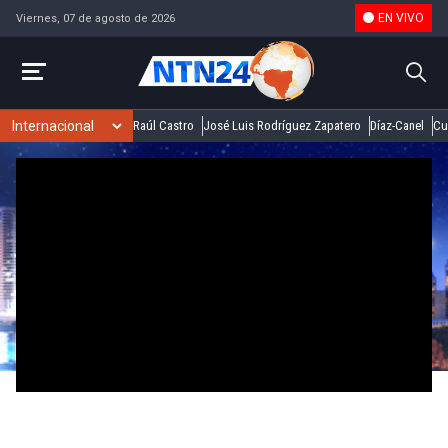
EN VIVO
Viernes, 07 de agosto de 2026
Raúl Castro
José Luis Rodríguez Zapatero
Díaz-Canel
Cu