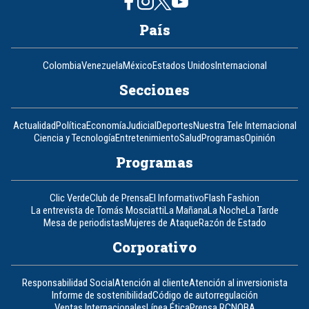
País
Colombia
Venezuela
México
Estados Unidos
Internacional
Secciones
Actualidad
Política
Economía
Judicial
Deportes
Nuestra Tele Internacional
Ciencia y Tecnología
Entretenimiento
Salud
Programas
Opinión
Programas
Clic Verde
Club de Prensa
El Informativo
Flash Fashion
La entrevista de Tomás Mosciatti
La Mañana
La Noche
La Tarde
Mesa de periodistas
Mujeres de Ataque
Razón de Estado
Corporativo
Responsabilidad Social
Atención al cliente
Atención al inversionista
Informe de sostenibilidad
Código de autorregulación
Ventas Internacionales
Línea Ética
Prensa RCN
OBA