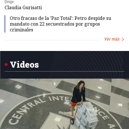
Dirige:
Dir
Claudia Gurisatti
Id
Otro fracaso de la 'Paz Total': Petro despide su
mandato con 22 secuestrados por grupos
criminales
Ver más
Item
1
of
5
Videos