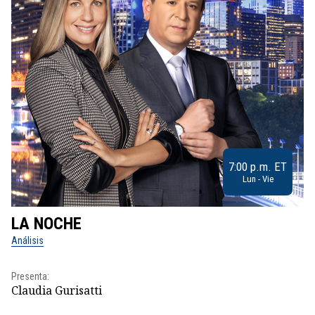
7:00 p.m. ET
Lun - Vie
LA NOCHE
L
Análisis
No
Presenta:
Pr
Claudia Gurisatti
Id