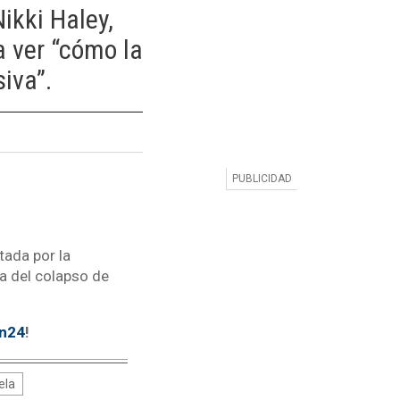
ikki Haley,
a ver “cómo la
iva”.
tada por la
da del colapso de
tn24
!
ela