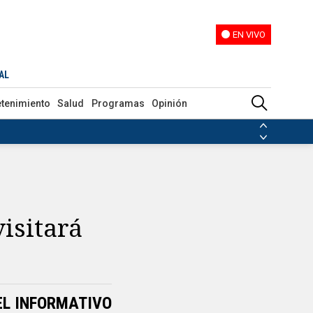
EN VIVO
EN VIVO
AL
etenimiento
Salud
Programas
Opinión
ias de las FARC
ezuela
Nicolás Maduro
Disidencias de las FARC
 en Venezuela
Nicolás Maduro
isitará
EL INFORMATIVO