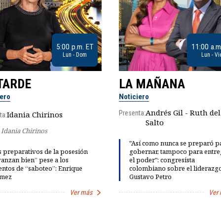
5:00 p.m. ET
11:00 a.m
Lun - Dom
Lun - Vi
TARDE
LA MAÑANA
iero
Noticiero
Andrés Gil - Ruth del
Presenta:
Idania Chirinos
ta:
Salto
Idania Chirinos
"Así como nunca se preparó p
 preparativos de la posesión
gobernar, tampoco para entre
anzan bien” pese a los
el poder": congresista
entos de “saboteo”: Enrique
colombiano sobre el liderazg
mez
Gustavo Petro
Ver más
Ver