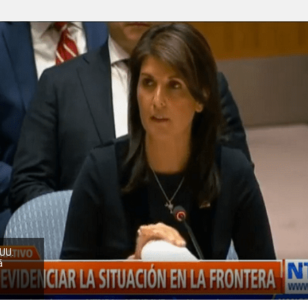
UU.
á