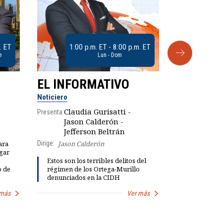
. ET
1:00 p.m. ET - 8:00 p.m. ET
e
Lun - Dom
EL INFORMATIVO
CLUB D
Noticiero
Análisis
Claudia Gurisatti -
Presenta:
Jason Calderón -
Robe
Presenta:
Jefferson Beltrán
Dirige:
Jason Calderón
ara
gar
Dinorah Fig
Estos son los terribles delitos del
instalación
o de
régimen de los Ortega-Murillo
diálogo par
denunciados en la CIDH
democracia
 más
Ver más