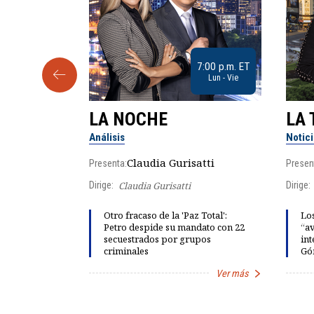
9:30 a.m. ET
7:00 p.m. ET
Sab
Lun - Vie
LA NOCHE
LA 
Análisis
Notic
lgo
Claudia Gurisatti
Presenta:
Presen
Dirige:
Claudia Gurisatti
Dirige:
ño acelera
Otro fracaso de la 'Paz Total':
Los
 llevar al
Petro despide su mandato con 22
“av
rds de calor,
secuestrados por grupos
int
criminales
Gó
Ver más
Ver más
Item
1
of