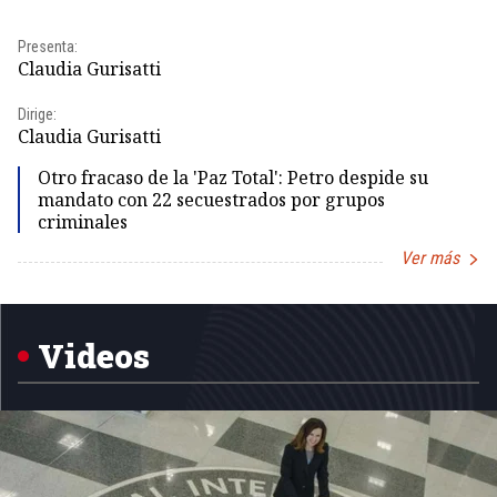
Presenta:
Pr
Claudia Gurisatti
Id
Dirige:
Dir
Claudia Gurisatti
Id
Otro fracaso de la 'Paz Total': Petro despide su
mandato con 22 secuestrados por grupos
criminales
Ver más
Item
1
of
5
Videos