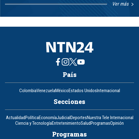
Ver más
Item
1
of
8
País
Colombia
Venezuela
México
Estados Unidos
Internacional
Secciones
Actualidad
Política
Economía
Judicial
Deportes
Nuestra Tele Internacional
Ciencia y Tecnología
Entretenimiento
Salud
Programas
Opinión
Programas