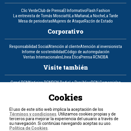
Clic Verde
Club de Prensa
El Informativo
Flash Fashion
La entrevista de Tomás Mosciatti
La Mañana
La Noche
La Tarde
Mesa de periodistas
Mujeres de Ataque
Razón de Estado
Corporativo
Responsabilidad Social
Atención al cliente
Atención al inversionista
Informe de sostenibilidad
Código de autorregulación
Ventas Internacionales
Línea Ética
Prensa RCN
OBA
Visite también
Canal RCN
Noticias RCN
RCN Radio
La República
RCN Comerciales
Nuestra Tele Internacional
Novelas
Fides
TDT
Un producto de RCN Televisión
RCN Total
Cookies
Contáctenos
El uso de este sitio web implica la aceptación de los
Términos y condiciones
. Utilizamos cookies propias y de
Teléfono
+57 (601) 426 92 92
terceros para mejorar la experiencia del usuario a través de
su navegación. Si continúas navegando aceptas su uso.
Política de Cookies
.