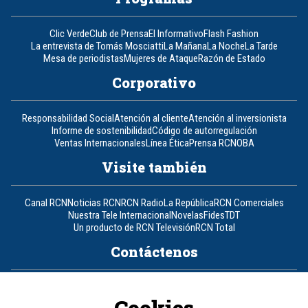
Clic Verde
Club de Prensa
El Informativo
Flash Fashion
La entrevista de Tomás Mosciatti
La Mañana
La Noche
La Tarde
Mesa de periodistas
Mujeres de Ataque
Razón de Estado
Corporativo
Responsabilidad Social
Atención al cliente
Atención al inversionista
Informe de sostenibilidad
Código de autorregulación
Ventas Internacionales
Línea Ética
Prensa RCN
OBA
Visite también
Canal RCN
Noticias RCN
RCN Radio
La República
RCN Comerciales
Nuestra Tele Internacional
Novelas
Fides
TDT
Un producto de RCN Televisión
RCN Total
Contáctenos
Teléfono
+57 (601) 426 92 92
Cookies