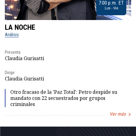
7:00 p.m. ET
Lun - Vie
LA NOCHE
L
Análisis
No
Pr
Presenta:
Id
Claudia Gurisatti
Dir
Dirige:
Id
Claudia Gurisatti
Otro fracaso de la 'Paz Total': Petro despide su
mandato con 22 secuestrados por grupos
criminales
Ver más
Item
1
of