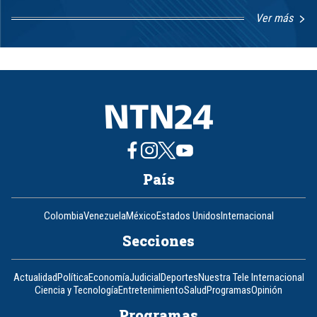
Ver más
Item
1
of
8
País
Colombia
Venezuela
México
Estados Unidos
Internacional
Secciones
Actualidad
Política
Economía
Judicial
Deportes
Nuestra Tele Internacional
Ciencia y Tecnología
Entretenimiento
Salud
Programas
Opinión
Programas