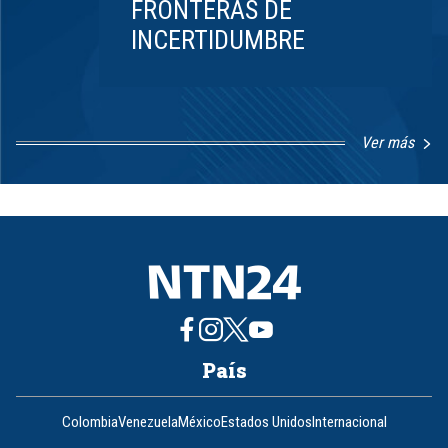
FRONTERAS DE
INCERTIDUMBRE
Ver más
Item
1
of
8
País
Colombia
Venezuela
México
Estados Unidos
Internacional