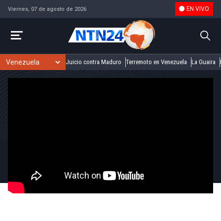
EN VIVO
Viernes, 07 de agosto de 2026
Juicio contra Maduro
Terremoto en Venezuela
La Guaira