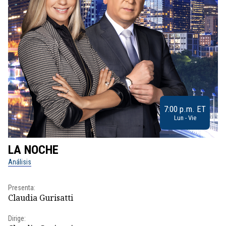
7:00 p.m. ET
Lun - Vie
LA NOCHE
L
Análisis
No
Presenta:
Pr
Claudia Gurisatti
Id
Dirige:
Dir