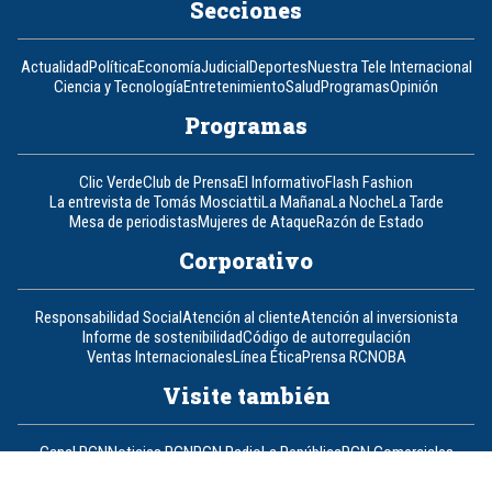
Secciones
Actualidad
Política
Economía
Judicial
Deportes
Nuestra Tele Internacional
Ciencia y Tecnología
Entretenimiento
Salud
Programas
Opinión
Programas
Clic Verde
Club de Prensa
El Informativo
Flash Fashion
La entrevista de Tomás Mosciatti
La Mañana
La Noche
La Tarde
Mesa de periodistas
Mujeres de Ataque
Razón de Estado
Corporativo
Responsabilidad Social
Atención al cliente
Atención al inversionista
Informe de sostenibilidad
Código de autorregulación
Ventas Internacionales
Línea Ética
Prensa RCN
OBA
Visite también
Canal RCN
Noticias RCN
RCN Radio
La República
RCN Comerciales
Nuestra Tele Internacional
Novelas
Fides
TDT