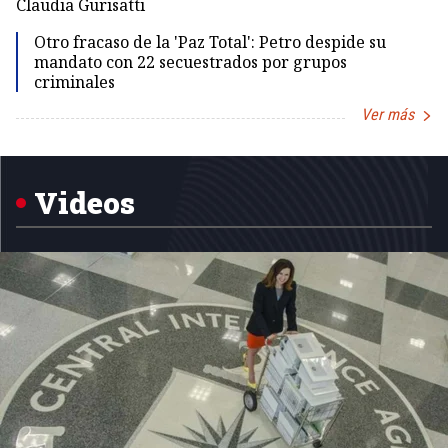
Claudia Gurisatti
Id
Otro fracaso de la 'Paz Total': Petro despide su
mandato con 22 secuestrados por grupos
criminales
Ver más
Item
1
of
5
Videos