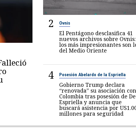
2
Ovnis
El Pentágono desclasifica 41
nuevos archivos sobre Ovnis:
los más impresionantes son l
del Medio Oriente
Falleció
ro
4
Posesión Abelardo de la Espriella
u
Gobierno Trump declara
“renovada” su asociación co
Colombia tras posesión de De
Espriella y anuncia que
buscará asistencia por US1.0
millones para seguridad