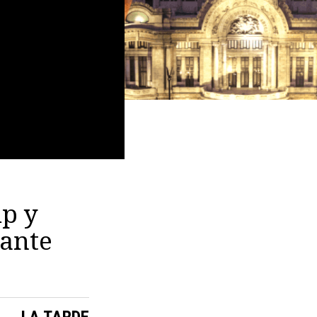
mp y
mante
LA TARDE