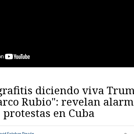
rafitis diciendo viva Tru
rco Rubio": revelan alar
e protestas en Cuba
avid Esteban Pinzón