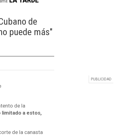
rama:
 Cubano de
e no puede más"
e
tento de la
 limitado a estos,
corte de la canasta