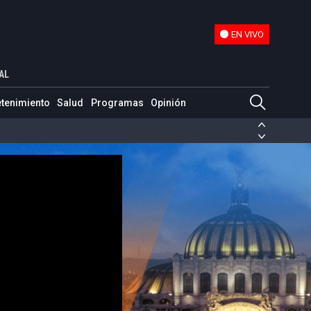
EN VIVO
EN VIVO
AL
etenimiento
Salud
Programas
Opinión
ias de las FARC
ezuela
Nicolás Maduro
Disidencias de las FARC
 en Venezuela
Nicolás Maduro