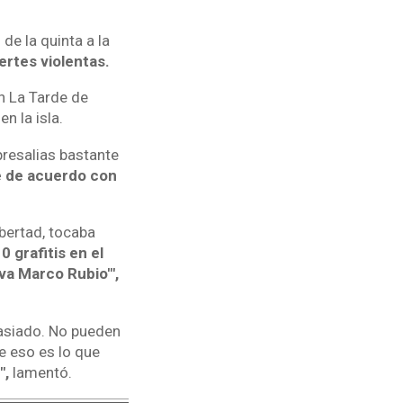
de la quinta a la
ertes violentas.
n La Tarde de
n la isla.
presalias bastante
e de acuerdo con
bertad, tocaba
 grafitis en el
iva Marco Rubio'",
asiado. No pueden
e eso es lo que
",
lamentó.