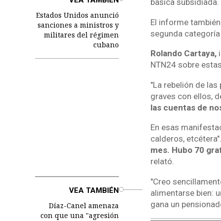
básica subsidiada.
Estados Unidos anunció
El informe también 
sanciones a ministros y
segunda categoría
militares del régimen
cubano
Rolando Cartaya,
i
NTN24 sobre estas c
"La rebelión de la
graves con ellos, d
las cuentas de nos
En esas manifestac
calderos, etcétera"
mes. Hubo 70 grafi
relató.
"Creo sencillamen
o
VEA TAMBIÉN
alimentarse bien: 
gana un pensionad
Díaz-Canel amenaza
con que una "agresión