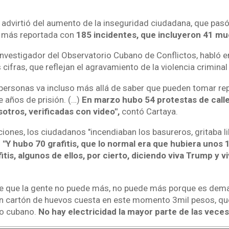
advirtió del aumento de la inseguridad ciudadana, que pasó 
 más reportada con
185 incidentes, que incluyeron 41 mu
nvestigador del Observatorio Cubano de Conflictos, habló e
ifras, que reflejan el agravamiento de la violencia criminal e
s personas va incluso más allá de saber que pueden tomar re
e años de prisión. (…)
En marzo hubo 54 protestas de call
otros, verificadas con video",
contó Cartaya.
iones, los ciudadanos "incendiaban los basureros, gritaba li
.
"Y hubo 70 grafitis, que lo normal era que hubiera unos 10
tis, algunos de ellos, por cierto, diciendo viva Trump y v
te que la gente no puede más, no puede más porque es dem
un cartón de huevos cuesta en este momento 3mil pesos, qu
o cubano.
No hay electricidad la mayor parte de las veces