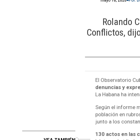
Rolando C
Conflictos, di
El Observatorio Cub
denuncias y expre
La Habana ha intens
Según el informe m
población en rubro
junto a los constan
130 actos en las c
o
VEA TAMBIÉN