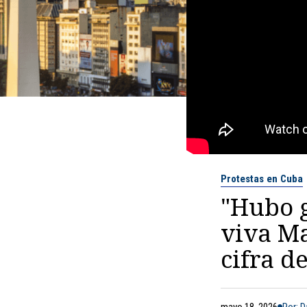
Protestas en Cuba
"Hubo g
viva Ma
cifra d
mayo 18, 2026
Por: D