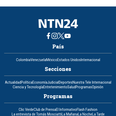
of
8
País
Colombia
Venezuela
México
Estados Unidos
Internacional
Secciones
Actualidad
Política
Economía
Judicial
Deportes
Nuestra Tele Internacional
Ciencia y Tecnología
Entretenimiento
Salud
Programas
Opinión
Programas
Clic Verde
Club de Prensa
El Informativo
Flash Fashion
La entrevista de Tomás Mosciatti
La Mañana
La Noche
La Tarde