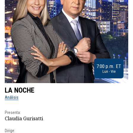
7:00 p.m. ET
Lun - Vie
LA NOCHE
L
Análisis
No
Presenta:
Pr
Claudia Gurisatti
Id
Dirige:
Dir