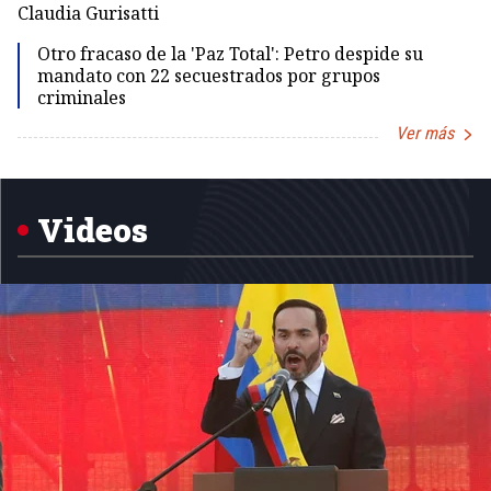
Claudia Gurisatti
Id
Otro fracaso de la 'Paz Total': Petro despide su
mandato con 22 secuestrados por grupos
criminales
Ver más
Item
1
of
5
Videos