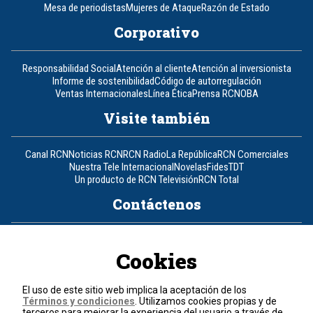
Mesa de periodistas
Mujeres de Ataque
Razón de Estado
Corporativo
Responsabilidad Social
Atención al cliente
Atención al inversionista
Informe de sostenibilidad
Código de autorregulación
Ventas Internacionales
Línea Ética
Prensa RCN
OBA
Visite también
Canal RCN
Noticias RCN
RCN Radio
La República
RCN Comerciales
Nuestra Tele Internacional
Novelas
Fides
TDT
Un producto de RCN Televisión
RCN Total
Contáctenos
Teléfono
+57 (601) 426 92 92
Cookies
Política de datos personales
Política de cookies
El uso de este sitio web implica la aceptación de los
Términos y condiciones
Términos y condiciones
. Utilizamos cookies propias y de
terceros para mejorar la experiencia del usuario a través de