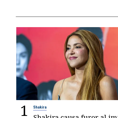
1
Shakira
Shakira causa furor al im