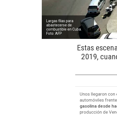
Largas filas para
abastecerse de
combustible en Cuba.
Foto: AFP
Estas escen
2019, cuand
Unos llegaron con el
automóviles frente
gasolina desde ha
producción de Vene