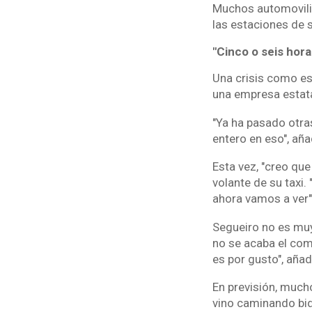
Muchos automovilis
las estaciones de s
"Cinco o seis hor
Una crisis como est
una empresa estata
"Ya ha pasado otras
entero en eso", añ
Esta vez, "creo qu
volante de su taxi.
ahora vamos a ver"
Segueiro no es muy
no se acaba el com
es por gusto", añad
En previsión, much
vino caminando bid