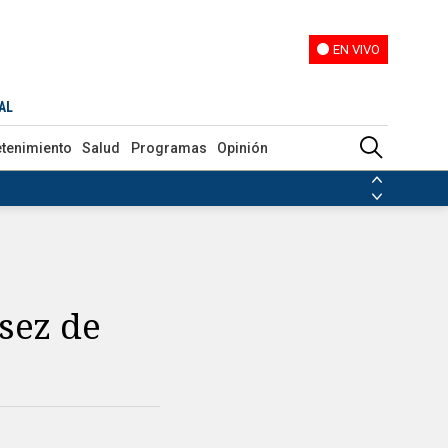
EN VIVO
EN VIVO
AL
etenimiento
Salud
Programas
Opinión
ias de las FARC
ezuela
Nicolás Maduro
Disidencias de las FARC
 en Venezuela
Nicolás Maduro
sez de