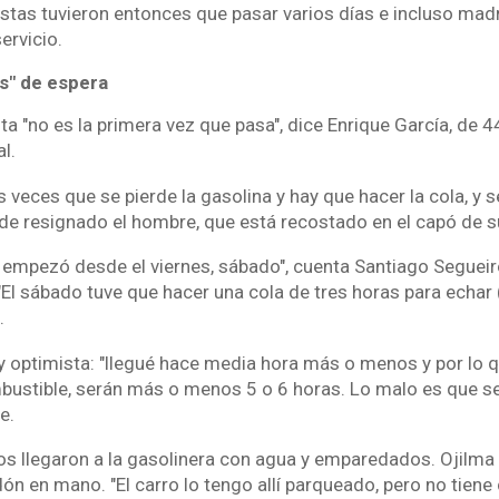
tas tuvieron entonces que pasar varios días e incluso mad
ervicio.
as" de espera
a "no es la primera vez que pasa", dice Enrique García, de 4
l.
 veces que se pierde la gasolina y hay que hacer la cola, y se
ade resignado el hombre, que está recostado en el capó de s
e empezó desde el viernes, sábado", cuenta Santiago Segueiro
 "El sábado tuve que hacer una cola de tres horas para echar 
.
 optimista: "llegué hace media hora más o menos y por lo qu
bustible, serán más o menos 5 o 6 horas. Lo malo es que se 
e.
os llegaron a la gasolinera con agua y emparedados. Ojilma
ón en mano. "El carro lo tengo allí parqueado, pero no tiene