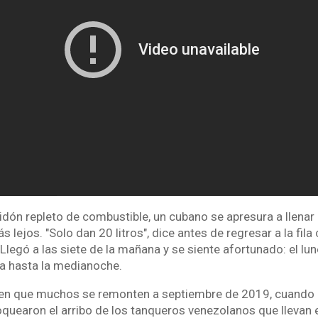
idón repleto de combustible, un cubano se apresura a llenar 
lejos. "Solo dan 20 litros", dice antes de regresar a la fila
legó a las siete de la mañana y se siente afortunado: el lu
ía hasta la medianoche.
en que muchos se remonten a septiembre de 2019, cuando 
quearon el arribo de los tanqueros venezolanos que llevan e