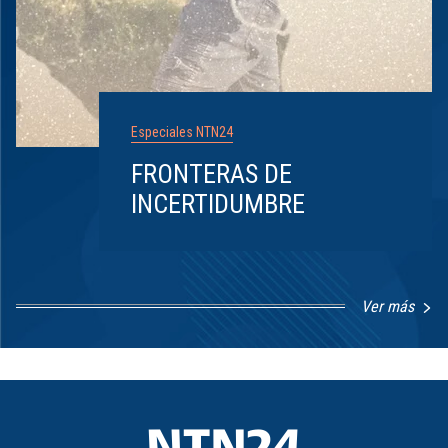
Especiales NTN24
FRONTERAS DE
INCERTIDUMBRE
Ver más
Item
1
of
8