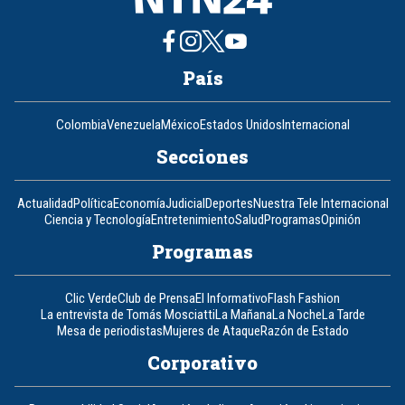
País
Colombia
Venezuela
México
Estados Unidos
Internacional
Secciones
Actualidad
Política
Economía
Judicial
Deportes
Nuestra Tele Internacional
Ciencia y Tecnología
Entretenimiento
Salud
Programas
Opinión
Programas
Clic Verde
Club de Prensa
El Informativo
Flash Fashion
La entrevista de Tomás Mosciatti
La Mañana
La Noche
La Tarde
Mesa de periodistas
Mujeres de Ataque
Razón de Estado
Corporativo