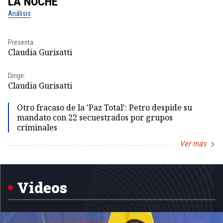
LA NOCHE
L
Análisis
No
Presenta:
Pr
Claudia Gurisatti
Id
Dirige:
Dir
Claudia Gurisatti
Id
Otro fracaso de la 'Paz Total': Petro despide su
mandato con 22 secuestrados por grupos
criminales
Ver más
Item
1
of
5
Videos