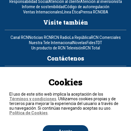
Responsabilidad Social
Atención al cliente
Atención al inversionista
Informe de sostenibilidad
Código de autorregulación
Ventas Internacionales
Línea Ética
Prensa RCN
OBA
Visite también
Canal RCN
Noticias RCN
RCN Radio
La República
RCN Comerciales
Nuestra Tele Internacional
Novelas
Fides
TDT
Un producto de RCN Televisión
RCN Total
Contáctenos
Teléfono
+57 (601) 426 92 92
Cookies
Política de datos personales
Política de cookies
El uso de este sitio web implica la aceptación de los
Términos y condiciones
Términos y condiciones
. Utilizamos cookies propias y de
terceros para mejorar la experiencia del usuario a través de
su navegación. Si continúas navegando aceptas su uso.
© 2026, RCN Medios.
Política de Cookies
.
Todos los derechos reservados.
Organización Ardila Lülle - www.oal.com.co