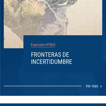
Especiales NTN24
FRONTERAS DE
INCERTIDUMBRE
Ver más
Item
1
of
8