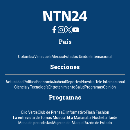
País
Colombia
Venezuela
México
Estados Unidos
Internacional
Secciones
Actualidad
Política
Economía
Judicial
Deportes
Nuestra Tele Internacional
Ciencia y Tecnología
Entretenimiento
Salud
Programas
Opinión
Programas
Clic Verde
Club de Prensa
El Informativo
Flash Fashion
La entrevista de Tomás Mosciatti
La Mañana
La Noche
La Tarde
Mesa de periodistas
Mujeres de Ataque
Razón de Estado