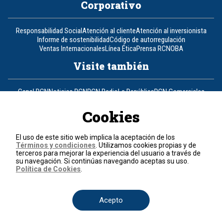
Corporativo
Responsabilidad Social
Atención al cliente
Atención al inversionista
Informe de sostenibilidad
Código de autorregulación
Ventas Internacionales
Línea Ética
Prensa RCN
OBA
Visite también
Canal RCN
Noticias RCN
RCN Radio
La República
RCN Comerciales
Nuestra Tele Internacional
Novelas
Fides
TDT
Un producto de RCN Televisión
RCN Total
Cookies
Contáctenos
El uso de este sitio web implica la aceptación de los
Términos y condiciones
. Utilizamos cookies propias y de
Teléfono
+57 (601) 426 92 92
terceros para mejorar la experiencia del usuario a través de
su navegación. Si continúas navegando aceptas su uso.
Política de Cookies
.
Política de datos personales
Política de cookies
Términos y condiciones
Acepto
© 2026, RCN Medios.
Todos los derechos reservados.