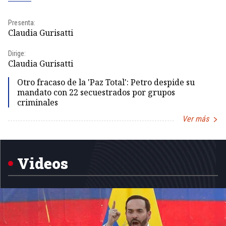
Presenta:
Pr
Claudia Gurisatti
Id
Dirige:
Dir
Claudia Gurisatti
Id
Otro fracaso de la 'Paz Total': Petro despide su
mandato con 22 secuestrados por grupos
criminales
Ver más
Item
1
of
5
Videos