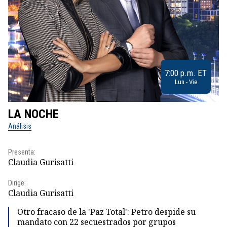
7:00 p.m. ET
Lun - Vie
LA NOCHE
L
Análisis
No
Presenta:
Pr
Claudia Gurisatti
Id
Dirige:
Dir
Claudia Gurisatti
Id
Otro fracaso de la 'Paz Total': Petro despide su
mandato con 22 secuestrados por grupos