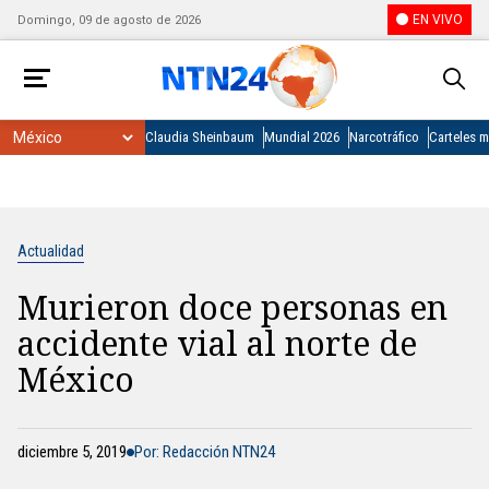
EN VIVO
Domingo, 09 de agosto de 2026
Claudia Sheinbaum
Mundial 2026
Narcotráfico
Carteles 
Actualidad
Murieron doce personas en
accidente vial al norte de
México
diciembre 5, 2019
Por: Redacción NTN24