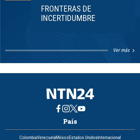
FRONTERAS DE
INCERTIDUMBRE
Ver más
Item
1
of
8
País
Colombia
Venezuela
México
Estados Unidos
Internacional