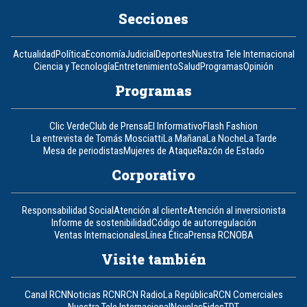
Secciones
Actualidad
Política
Economía
Judicial
Deportes
Nuestra Tele Internacional
Ciencia y Tecnología
Entretenimiento
Salud
Programas
Opinión
Programas
Clic Verde
Club de Prensa
El Informativo
Flash Fashion
La entrevista de Tomás Mosciatti
La Mañana
La Noche
La Tarde
Mesa de periodistas
Mujeres de Ataque
Razón de Estado
Corporativo
Responsabilidad Social
Atención al cliente
Atención al inversionista
Informe de sostenibilidad
Código de autorregulación
Ventas Internacionales
Línea Ética
Prensa RCN
OBA
Visite también
Canal RCN
Noticias RCN
RCN Radio
La República
RCN Comerciales