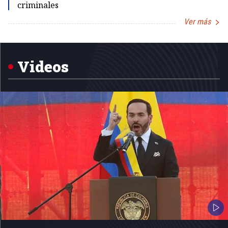
criminales
Ver más
Item
1
of
5
Videos