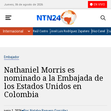
EN VIVO
Jueves, 06 de agosto de 2026
Raúl Castro
José Luis Rodríguez Zapatero
Díaz-Canel
Cu
Embajador
Nathaniel Morris es
nominado a la Embajada de
los Estados Unidos en
Colombia
junio 1, 2026
Por: Natalya Baquero González