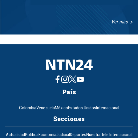
Ver más
Item
1
of
8
País
Colombia
Venezuela
México
Estados Unidos
Internacional
Secciones
Actualidad
Política
Economía
Judicial
Deportes
Nuestra Tele Internacional