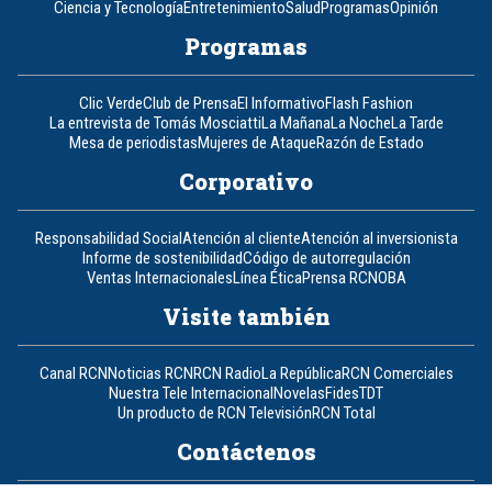
Ciencia y Tecnología
Entretenimiento
Salud
Programas
Opinión
Programas
Clic Verde
Club de Prensa
El Informativo
Flash Fashion
La entrevista de Tomás Mosciatti
La Mañana
La Noche
La Tarde
Mesa de periodistas
Mujeres de Ataque
Razón de Estado
Corporativo
Responsabilidad Social
Atención al cliente
Atención al inversionista
Informe de sostenibilidad
Código de autorregulación
Ventas Internacionales
Línea Ética
Prensa RCN
OBA
Visite también
Canal RCN
Noticias RCN
RCN Radio
La República
RCN Comerciales
Nuestra Tele Internacional
Novelas
Fides
TDT
Un producto de RCN Televisión
RCN Total
Contáctenos