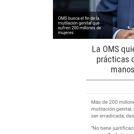
OMS busca el fin de la
mutilación genital que
sufren 200 millones de
mujeres
La OMS quie
prácticas 
manos 
Más de 200 millon
mutilación genital
ser erradicada, de
"No tiene justifica