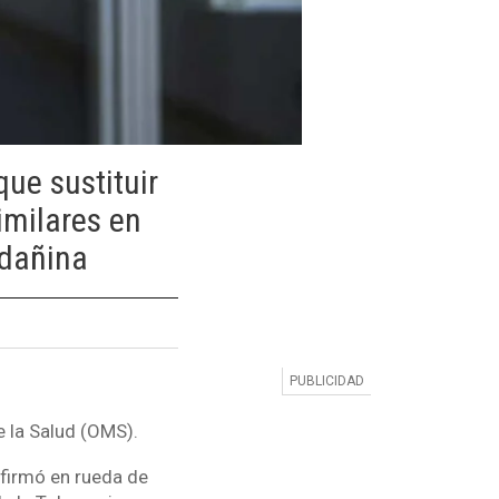
ue sustituir
imilares en
 dañina
e la Salud (OMS).
afirmó en rueda de