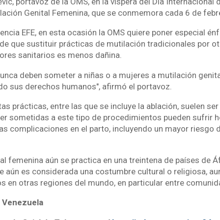
vic, portavoz de la OMS, en la víspera del Día Internacional 
ilación Genital Femenina, que se conmemora cada 6 de febr
encia EFE, en esta ocasión la OMS quiere poner especial énf
de que sustituir prácticas de mutilación tradicionales por ot
ores sanitarios es menos dañina.
nca deben someter a niñas o a mujeres a mutilación genital
do sus derechos humanos", afirmó el portavoz.
as prácticas, entre las que se incluye la ablación, suelen s
ser sometidas a este tipo de procedimientos pueden sufrir 
ras complicaciones en el parto, incluyendo un mayor riesgo 
al femenina aún se practica en una treintena de países de Áf
e aún es considerada una costumbre cultural o religiosa, au
s en otras regiones del mundo, en particular entre comunid
 Venezuela