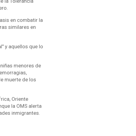
de la Tolerancia
ero.
asis en combatir la
ras similares en
" y aquellos que lo
er niñas menores de
hemorragias,
de muerte de los
rica, Oriente
nque la OMS alerta
ades inmigrantes.