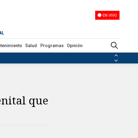
EN VIVO
EN VIVO
AL
etenimiento
Salud
Programas
Opinión
ias de las FARC
ezuela
Nicolás Maduro
Disidencias de las FARC
 en Venezuela
Nicolás Maduro
enital que