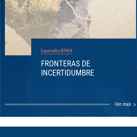
Especiales NTN24
FRONTERAS DE
INCERTIDUMBRE
Ver más
Item
1
of
8