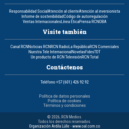
Responsabilidad Social
Atención al cliente
Atención al inversionista
Informe de sostenibilidad
Código de autorregulación
Ventas Internacionales
Línea Ética
Prensa RCN
OBA
Visite también
Canal RCN
Noticias RCN
RCN Radio
La República
RCN Comerciales
Nuestra Tele Internacional
Novelas
Fides
TDT
Un producto de RCN Televisión
RCN Total
Contáctenos
Teléfono
+57 (601) 426 92 92
Política de datos personales
Política de cookies
Términos y condiciones
© 2026, RCN Medios.
Todos los derechos reservados.
Organización Ardila Lülle - www.oal.com.co