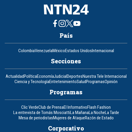
País
Colombia
Venezuela
México
Estados Unidos
Internacional
Secciones
Actualidad
Política
Economía
Judicial
Deportes
Nuestra Tele Internacional
Ciencia y Tecnología
Entretenimiento
Salud
Programas
Opinión
Programas
Clic Verde
Club de Prensa
El Informativo
Flash Fashion
La entrevista de Tomás Mosciatti
La Mañana
La Noche
La Tarde
Mesa de periodistas
Mujeres de Ataque
Razón de Estado
Corporativo