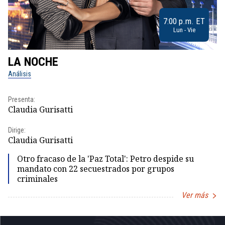
7:00 p.m. ET
Lun - Vie
LA NOCHE
L
Análisis
No
Presenta:
Pr
Claudia Gurisatti
Id
Dirige:
Dir
Claudia Gurisatti
Id
Otro fracaso de la 'Paz Total': Petro despide su
mandato con 22 secuestrados por grupos
criminales
Ver más
Item
1
of