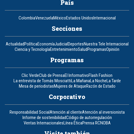
País
Colombia
Venezuela
México
Estados Unidos
Internacional
Secciones
Actualidad
Política
Economía
Judicial
Deportes
Nuestra Tele Internacional
Ciencia y Tecnología
Entretenimiento
Salud
Programas
Opinión
Programas
Clic Verde
Club de Prensa
El Informativo
Flash Fashion
La entrevista de Tomás Mosciatti
La Mañana
La Noche
La Tarde
Mesa de periodistas
Mujeres de Ataque
Razón de Estado
Corporativo
Responsabilidad Social
Atención al cliente
Atención al inversionista
Informe de sostenibilidad
Código de autorregulación
Ventas Internacionales
Línea Ética
Prensa RCN
OBA
Visite también