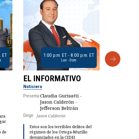
. ET
1:00 p.m. ET - 8:00 p.m. ET
e
Lun - Dom
EL INFORMATIVO
CLUB D
Noticiero
Análisis
Claudia Gurisatti -
Presenta:
Jason Calderón -
Robe
Presenta:
Jefferson Beltrán
Dirige:
Jason Calderón
ara
gar
Dinorah Fig
Estos son los terribles delitos del
instalación
o de
régimen de los Ortega-Murillo
diálogo par
denunciados en la CIDH
democracia