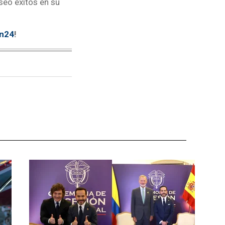
seó éxitos en su
tn24
!