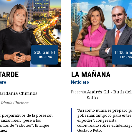
5:00 p.m. ET
11:00 a.m
Lun - Dom
Lun - Vi
TARDE
LA MAÑANA
iero
Noticiero
Andrés Gil - Ruth del
Presenta:
Idania Chirinos
ta:
Salto
Idania Chirinos
"Así como nunca se preparó p
 preparativos de la posesión
gobernar, tampoco para entre
anzan bien” pese a los
el poder": congresista
entos de “saboteo”: Enrique
colombiano sobre el liderazg
mez
Gustavo Petro