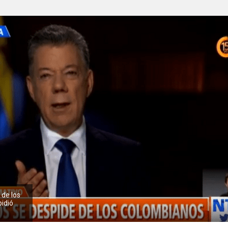
 de los
pidió