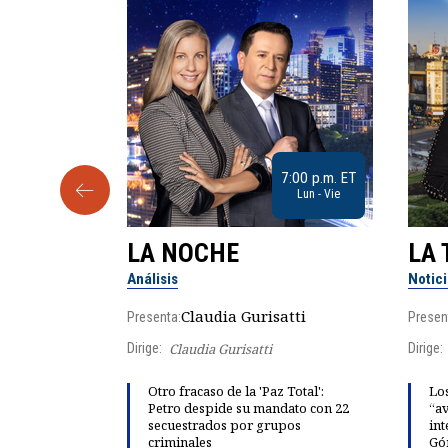
9:30 a.m. ET
7:00 p.m. ET
Sab
Lun - Vie
LA NOCHE
LA 
Análisis
Notic
lgo
Claudia Gurisatti
Presenta:
Presen
Dirige:
Claudia Gurisatti
Dirige:
ño acelera
Otro fracaso de la 'Paz Total':
Los
 llevar al
Petro despide su mandato con 22
“av
rds de calor,
secuestrados por grupos
int
criminales
Gó