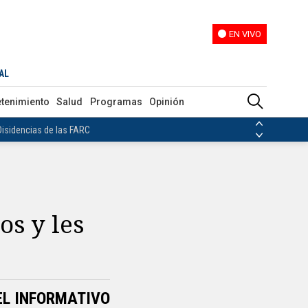
EN VIVO
EN VIVO
AL
ias de las FARC
etenimiento
Salud
Programas
Opinión
ezuela
Nicolás Maduro
Disidencias de las FARC
 en Venezuela
Nicolás Maduro
os y les
EL INFORMATIVO