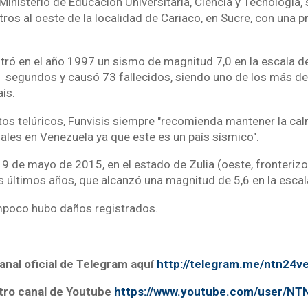
l Ministerio de Educación Universitaria, Ciencia y Tecnología, 
ros al oeste de la localidad de Cariaco, en Sucre, con una 
stró en el año 1997 un sismo de magnitud 7,0 en la escala d
1 segundos y causó 73 fallecidos, siendo uno de los más d
ís.
os telúricos, Funvisis siempre "recomienda mantener la cal
ales en Venezuela ya que este es un país sísmico".
l 9 de mayo de 2015, en el estado de Zulia (oeste, fronteriz
 últimos años, que alcanzó una magnitud de 5,6 en la escala
mpoco hubo daños registrados.
anal oficial de Telegram aquí
http://telegram.me/ntn24v
tro canal de Youtube
https://www.youtube.com/user/N