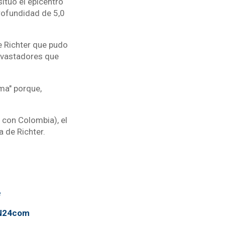
situó el epicentro
profundidad de 5,0
e Richter que pudo
evastadores que
ma" porque,
o con Colombia), el
 de Richter.
e
TN24com