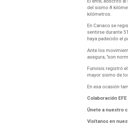
El ente, adscrito a
del sismo 8 kilómet
kilómetros.
En Cariaco se regi
sentirse durante 5
haya padecido el pa
Ante los movimient
asegura, "son norm
Funvisis registró e
mayor sismo de los
En esa ocasión ta
Colaboración EFE
Únete a nuestro c
Visítanos en nues