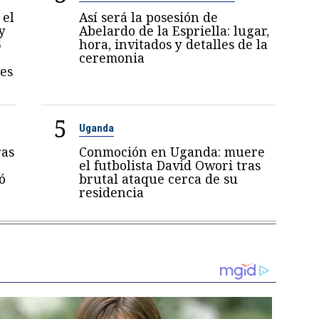
 el
Así será la posesión de
y
Abelardo de la Espriella: lugar,
5
hora, invitados y detalles de la
ceremonia
es
5
Uganda
ras
Conmoción en Uganda: muere
el futbolista David Owori tras
ó
brutal ataque cerca de su
residencia