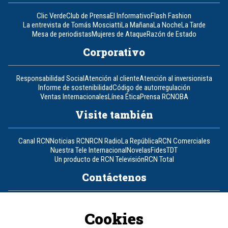
Clic Verde
Club de Prensa
El Informativo
Flash Fashion
La entrevista de Tomás Mosciatti
La Mañana
La Noche
La Tarde
Mesa de periodistas
Mujeres de Ataque
Razón de Estado
Corporativo
Responsabilidad Social
Atención al cliente
Atención al inversionista
Informe de sostenibilidad
Código de autorregulación
Ventas Internacionales
Línea Ética
Prensa RCN
OBA
Visite también
Canal RCN
Noticias RCN
RCN Radio
La República
RCN Comerciales
Nuestra Tele Internacional
Novelas
Fides
TDT
Un producto de RCN Televisión
RCN Total
Contáctenos
Teléfono
+57 (601) 426 92 92
Cookies