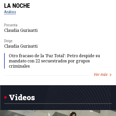
LA NOCHE
L
Análisis
No
Presenta:
Pr
Claudia Gurisatti
Id
Dirige:
Dir
Claudia Gurisatti
Id
Otro fracaso de la 'Paz Total': Petro despide su
mandato con 22 secuestrados por grupos
criminales
Ver más
Item
1
of
5
Videos