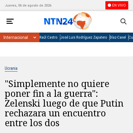
EN VIVO
Jueves, 06 de agosto de 2026
Raúl Castro
José Luis Rodríguez Zapatero
Díaz-Canel
Cu
Ucrania
"Simplemente no quiere
poner fin a la guerra":
Zelenski luego de que Putin
rechazara un encuentro
entre los dos