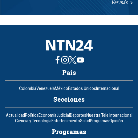
Ver más
Item
1
of
8
País
Colombia
Venezuela
México
Estados Unidos
Internacional
Secciones
Actualidad
Política
Economía
Judicial
Deportes
Nuestra Tele Internacional
Ciencia y Tecnología
Entretenimiento
Salud
Programas
Opinión
Programas