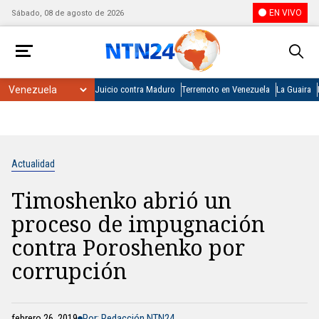
EN VIVO
Sábado, 08 de agosto de 2026
Juicio contra Maduro
Terremoto en Venezuela
La Guaira
Actualidad
Timoshenko abrió un
proceso de impugnación
contra Poroshenko por
corrupción
febrero 26, 2019
Por: Redacción NTN24