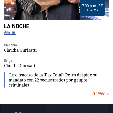
7:00 p.m. ET
Lun - Vie
LA NOCHE
L
Análisis
No
Presenta:
Pr
Claudia Gurisatti
Id
Dirige:
Dir
Claudia Gurisatti
Id
Otro fracaso de la 'Paz Total': Petro despide su
mandato con 22 secuestrados por grupos
criminales
Ver más
Item
1
of
5