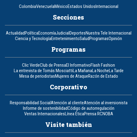
Colombia
Venezuela
México
Estados Unidos
Internacional
Secciones
Actualidad
Política
Economía
Judicial
Deportes
Nuestra Tele Internacional
Ciencia y Tecnología
Entretenimiento
Salud
Programas
Opinión
Programas
Clic Verde
Club de Prensa
El Informativo
Flash Fashion
La entrevista de Tomás Mosciatti
La Mañana
La Noche
La Tarde
Mesa de periodistas
Mujeres de Ataque
Razón de Estado
Corporativo
Responsabilidad Social
Atención al cliente
Atención al inversionista
Informe de sostenibilidad
Código de autorregulación
Ventas Internacionales
Línea Ética
Prensa RCN
OBA
Visite también