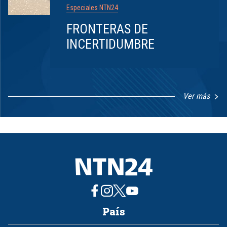
Especiales NTN24
FRONTERAS DE
INCERTIDUMBRE
Ver más
Item
1
of
8
País