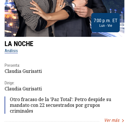
7:00 p.m. ET
Lun - Vie
LA NOCHE
L
Análisis
No
Presenta:
Pr
Claudia Gurisatti
Id
Dirige:
Dir
Claudia Gurisatti
Id
Otro fracaso de la 'Paz Total': Petro despide su
mandato con 22 secuestrados por grupos
criminales
Ver más
Item