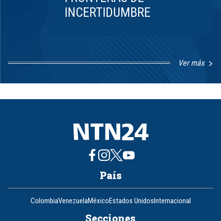
INCERTIDUMBRE
Ver más
Item
1
of
8
País
Colombia
Venezuela
México
Estados Unidos
Internacional
Secciones