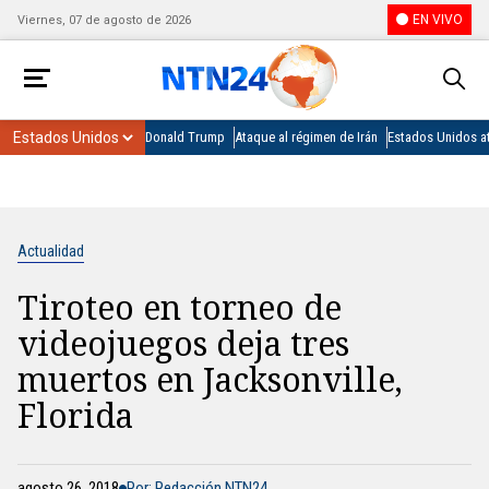
EN VIVO
Viernes, 07 de agosto de 2026
Donald Trump
Ataque al régimen de Irán
Estados Unidos at
Actualidad
Tiroteo en torneo de
videojuegos deja tres
muertos en Jacksonville,
Florida
agosto 26, 2018
Por: Redacción NTN24