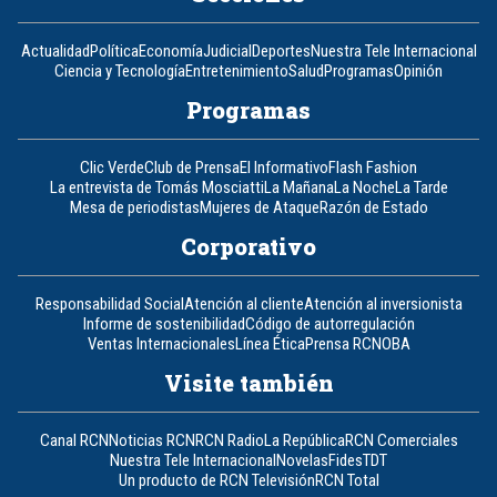
Actualidad
Política
Economía
Judicial
Deportes
Nuestra Tele Internacional
Ciencia y Tecnología
Entretenimiento
Salud
Programas
Opinión
Programas
Clic Verde
Club de Prensa
El Informativo
Flash Fashion
La entrevista de Tomás Mosciatti
La Mañana
La Noche
La Tarde
Mesa de periodistas
Mujeres de Ataque
Razón de Estado
Corporativo
Responsabilidad Social
Atención al cliente
Atención al inversionista
Informe de sostenibilidad
Código de autorregulación
Ventas Internacionales
Línea Ética
Prensa RCN
OBA
Visite también
Canal RCN
Noticias RCN
RCN Radio
La República
RCN Comerciales
Nuestra Tele Internacional
Novelas
Fides
TDT
Un producto de RCN Televisión
RCN Total