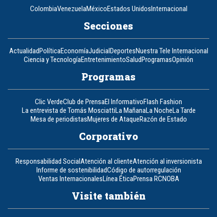
Colombia
Venezuela
México
Estados Unidos
Internacional
Secciones
Actualidad
Política
Economía
Judicial
Deportes
Nuestra Tele Internacional
Ciencia y Tecnología
Entretenimiento
Salud
Programas
Opinión
Programas
Clic Verde
Club de Prensa
El Informativo
Flash Fashion
La entrevista de Tomás Mosciatti
La Mañana
La Noche
La Tarde
Mesa de periodistas
Mujeres de Ataque
Razón de Estado
Corporativo
Responsabilidad Social
Atención al cliente
Atención al inversionista
Informe de sostenibilidad
Código de autorregulación
Ventas Internacionales
Línea Ética
Prensa RCN
OBA
Visite también