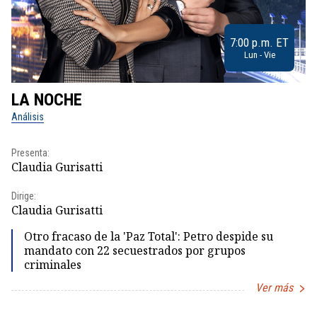
7:00 p.m. ET
Lun - Vie
LA NOCHE
L
Análisis
No
Presenta:
Pr
Claudia Gurisatti
Id
Dirige:
Dir
Claudia Gurisatti
Id
Otro fracaso de la 'Paz Total': Petro despide su
mandato con 22 secuestrados por grupos
criminales
Ver más
Item
1