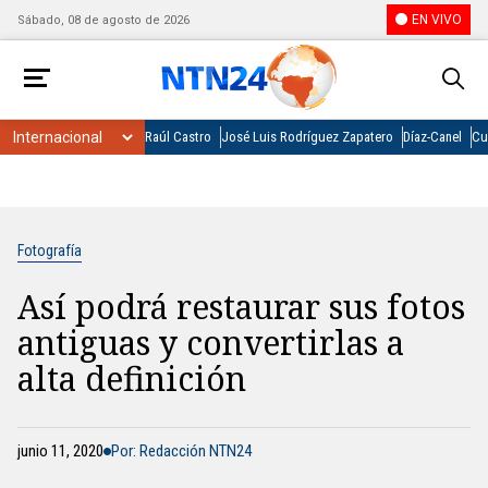
EN VIVO
Sábado, 08 de agosto de 2026
Raúl Castro
José Luis Rodríguez Zapatero
Díaz-Canel
Cu
Fotografía
Así podrá restaurar sus fotos
antiguas y convertirlas a
alta definición
junio 11, 2020
Por: Redacción NTN24