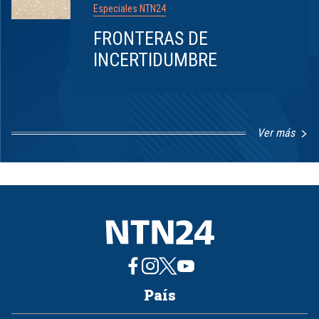
Especiales NTN24
FRONTERAS DE
INCERTIDUMBRE
Ver más
Item
1
of
8
País