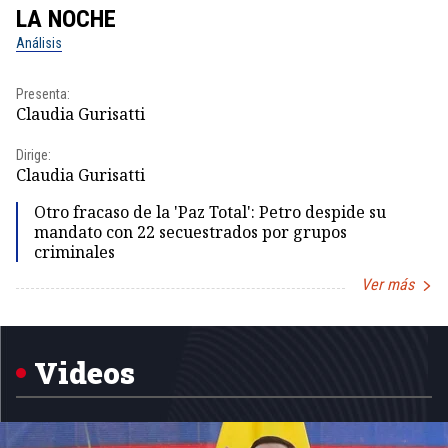
LA NOCHE
L
Análisis
No
Presenta:
Pr
Claudia Gurisatti
Id
Dirige:
Dir
Claudia Gurisatti
Id
Otro fracaso de la 'Paz Total': Petro despide su
mandato con 22 secuestrados por grupos
criminales
Ver más
Item
1
of
5
Videos