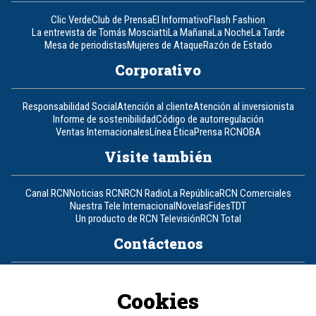
Clic Verde
Club de Prensa
El Informativo
Flash Fashion
La entrevista de Tomás Mosciatti
La Mañana
La Noche
La Tarde
Mesa de periodistas
Mujeres de Ataque
Razón de Estado
Corporativo
Responsabilidad Social
Atención al cliente
Atención al inversionista
Informe de sostenibilidad
Código de autorregulación
Ventas Internacionales
Línea Ética
Prensa RCN
OBA
Visite también
Canal RCN
Noticias RCN
RCN Radio
La República
RCN Comerciales
Nuestra Tele Internacional
Novelas
Fides
TDT
Un producto de RCN Televisión
RCN Total
Contáctenos
Teléfono
+57 (601) 426 92 92
Cookies
Política de datos personales