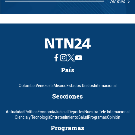
Ver más
Item
1
of
8
País
Colombia
Venezuela
México
Estados Unidos
Internacional
Secciones
Actualidad
Política
Economía
Judicial
Deportes
Nuestra Tele Internacional
Ciencia y Tecnología
Entretenimiento
Salud
Programas
Opinión
Programas