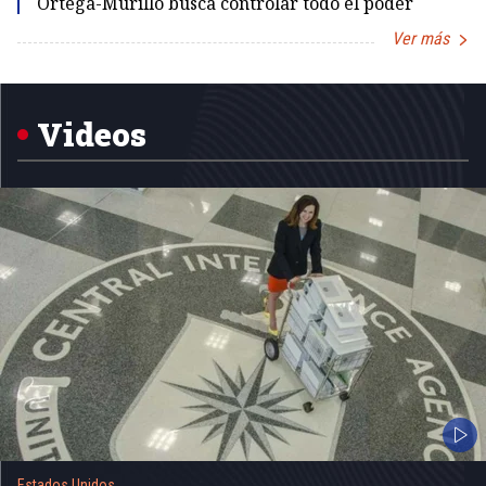
Ortega-Murillo busca controlar todo el poder
Ver más
Item
1
of
5
Videos
Estados Unidos