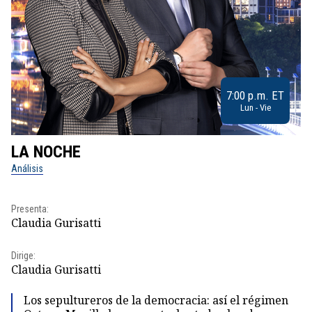
7:00 p.m. ET
Lun - Vie
LA NOCHE
L
Análisis
No
Presenta:
Pr
Claudia Gurisatti
Id
Dirige:
Dir
Claudia Gurisatti
Id
Los sepultureros de la democracia: así el régimen