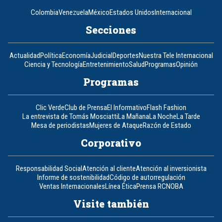
Colombia
Venezuela
México
Estados Unidos
Internacional
Secciones
Actualidad
Política
Economía
Judicial
Deportes
Nuestra Tele Internacional
Ciencia y Tecnología
Entretenimiento
Salud
Programas
Opinión
Programas
Clic Verde
Club de Prensa
El Informativo
Flash Fashion
La entrevista de Tomás Mosciatti
La Mañana
La Noche
La Tarde
Mesa de periodistas
Mujeres de Ataque
Razón de Estado
Corporativo
Responsabilidad Social
Atención al cliente
Atención al inversionista
Informe de sostenibilidad
Código de autorregulación
Ventas Internacionales
Línea Ética
Prensa RCN
OBA
Visite también