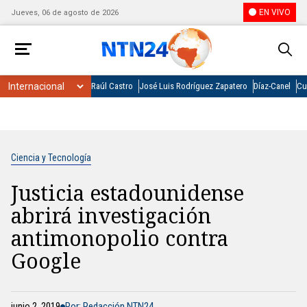
EN VIVO
Jueves, 06 de agosto de 2026
Raúl Castro
José Luis Rodríguez Zapatero
Díaz-Canel
Cu
Ciencia y Tecnología
Justicia estadounidense
abrirá investigación
antimonopolio contra
Google
junio 2, 2019
Por: Redacción NTN24