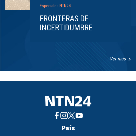
Especiales NTN24
FRONTERAS DE
INCERTIDUMBRE
Ver más
Item
1
of
8
País