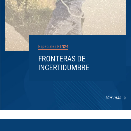
Especiales NTN24
FRONTERAS DE
INCERTIDUMBRE
Ver más
Item
1
of
8