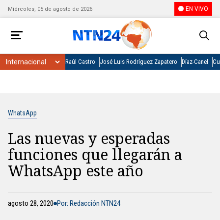
EN VIVO
Miércoles, 05 de agosto de 2026
Raúl Castro
José Luis Rodríguez Zapatero
Díaz-Canel
Cu
WhatsApp
Las nuevas y esperadas
funciones que llegarán a
WhatsApp este año
agosto 28, 2020
Por: Redacción NTN24