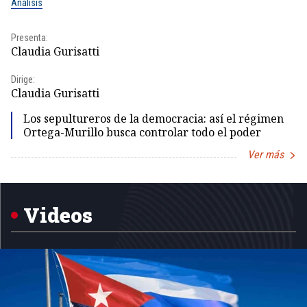
Análisis
No
Presenta:
Pr
Claudia Gurisatti
Id
Dirige:
Dir
Claudia Gurisatti
Id
Los sepultureros de la democracia: así el régimen
Ortega-Murillo busca controlar todo el poder
Ver más
Item
1
of
5
Videos