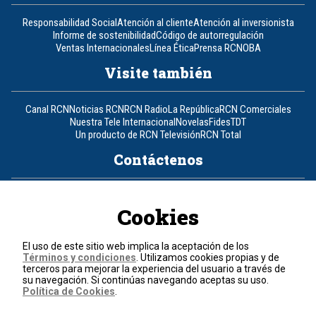
Responsabilidad Social
Atención al cliente
Atención al inversionista
Informe de sostenibilidad
Código de autorregulación
Ventas Internacionales
Línea Ética
Prensa RCN
OBA
Visite también
Canal RCN
Noticias RCN
RCN Radio
La República
RCN Comerciales
Nuestra Tele Internacional
Novelas
Fides
TDT
Un producto de RCN Televisión
RCN Total
Contáctenos
Teléfono
+57 (601) 426 92 92
Cookies
Política de datos personales
Política de cookies
El uso de este sitio web implica la aceptación de los
Términos y condiciones
Términos y condiciones
. Utilizamos cookies propias y de
terceros para mejorar la experiencia del usuario a través de
su navegación. Si continúas navegando aceptas su uso.
© 2026, RCN Medios.
Política de Cookies
.
Todos los derechos reservados.
Organización Ardila Lülle - www.oal.com.co