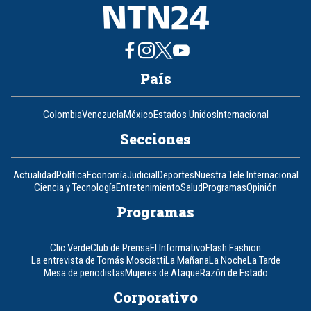
País
Colombia
Venezuela
México
Estados Unidos
Internacional
Secciones
Actualidad
Política
Economía
Judicial
Deportes
Nuestra Tele Internacional
Ciencia y Tecnología
Entretenimiento
Salud
Programas
Opinión
Programas
Clic Verde
Club de Prensa
El Informativo
Flash Fashion
La entrevista de Tomás Mosciatti
La Mañana
La Noche
La Tarde
Mesa de periodistas
Mujeres de Ataque
Razón de Estado
Corporativo