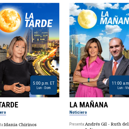
5:00 p.m. ET
11:00 a.m
Lun - Dom
Lun - Vi
TARDE
LA MAÑANA
iero
Noticiero
Andrés Gil - Ruth del
Idania Chirinos
Presenta:
ta: