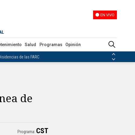
EN VIVO
EN VIVO
AL
ias de las FARC
etenimiento
Salud
Programas
Opinión
ezuela
Nicolás Maduro
Disidencias de las FARC
 en Venezuela
Nicolás Maduro
ínea de
CST
Programa: