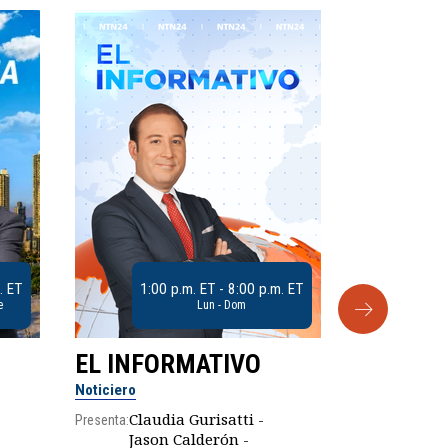
. ET
1:00 p.m. ET - 8:00 p.m. ET
e
Lun - Dom
EL INFORMATIVO
CLUB D
Noticiero
Análisis
Claudia Gurisatti -
Presenta:
Jason Calderón -