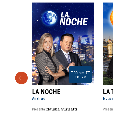
9:30 a.m. ET
7:00 p.m. ET
Sab
Lun - Vie
LA NOCHE
LA 
Análisis
Notic
lgo
Claudia Gurisatti
Presenta:
Presen