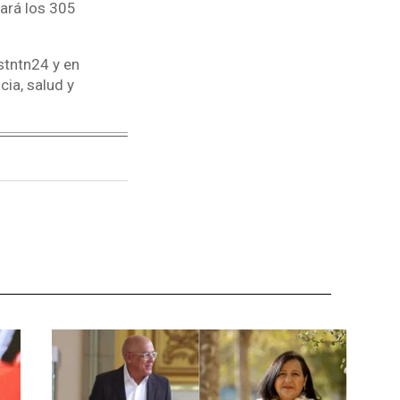
zará los 305
stntn24 y en
ia, salud y