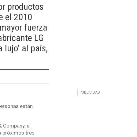
or productos
e el 2010
 mayor fuerza
abricante LG
lujo’ al país,
personas están
 & Company, el
s próximos tres