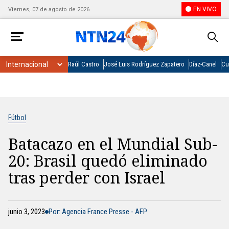
EN VIVO
Viernes, 07 de agosto de 2026
Raúl Castro
José Luis Rodríguez Zapatero
Díaz-Canel
Cu
Fútbol
Batacazo en el Mundial Sub-
20: Brasil quedó eliminado
tras perder con Israel
junio 3, 2023
Por: Agencia France Presse - AFP