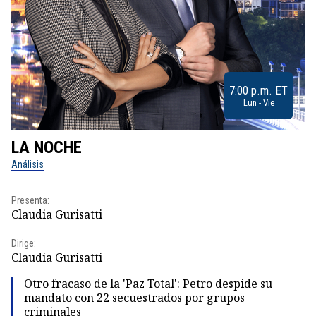
7:00 p.m. ET
Lun - Vie
LA NOCHE
L
Análisis
No
Presenta:
Pr
Claudia Gurisatti
Id
Dirige:
Dir
Claudia Gurisatti
Id
Otro fracaso de la 'Paz Total': Petro despide su
mandato con 22 secuestrados por grupos
criminales