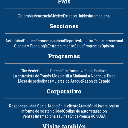
País
Colombia
Venezuela
México
Estados Unidos
Internacional
Secciones
Actualidad
Política
Economía
Judicial
Deportes
Nuestra Tele Internacional
Ciencia y Tecnología
Entretenimiento
Salud
Programas
Opinión
Programas
Clic Verde
Club de Prensa
El Informativo
Flash Fashion
La entrevista de Tomás Mosciatti
La Mañana
La Noche
La Tarde
Mesa de periodistas
Mujeres de Ataque
Razón de Estado
Corporativo
Responsabilidad Social
Atención al cliente
Atención al inversionista
Informe de sostenibilidad
Código de autorregulación
Ventas Internacionales
Línea Ética
Prensa RCN
OBA
Visite también