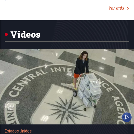
Ver más
Item
1
of
5
Videos
Estados Unidos