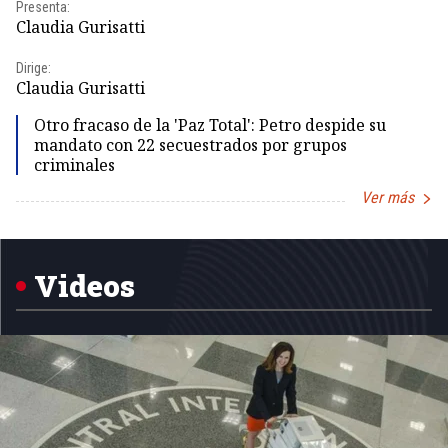
Presenta:
Pr
Claudia Gurisatti
Id
Dirige:
Dir
Claudia Gurisatti
Id
Otro fracaso de la 'Paz Total': Petro despide su
mandato con 22 secuestrados por grupos
criminales
Ver más
Item
1
of
5
Videos