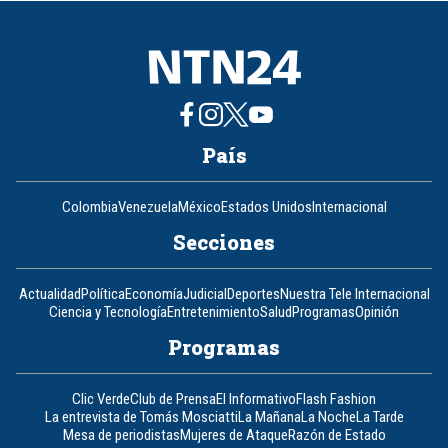
8
País
Colombia
Venezuela
México
Estados Unidos
Internacional
Secciones
Actualidad
Política
Economía
Judicial
Deportes
Nuestra Tele Internacional
Ciencia y Tecnología
Entretenimiento
Salud
Programas
Opinión
Programas
Clic Verde
Club de Prensa
El Informativo
Flash Fashion
La entrevista de Tomás Mosciatti
La Mañana
La Noche
La Tarde
Mesa de periodistas
Mujeres de Ataque
Razón de Estado