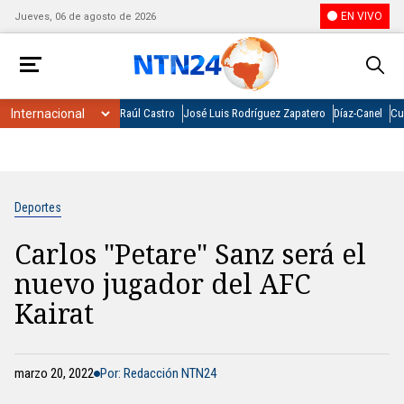
EN VIVO
Jueves, 06 de agosto de 2026
Raúl Castro
José Luis Rodríguez Zapatero
Díaz-Canel
Cu
Deportes
Carlos "Petare" Sanz será el
nuevo jugador del AFC
Kairat
marzo 20, 2022
Por: Redacción NTN24