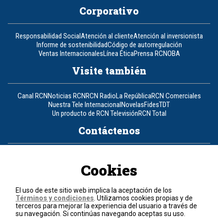
Corporativo
Responsabilidad Social
Atención al cliente
Atención al inversionista
Informe de sostenibilidad
Código de autorregulación
Ventas Internacionales
Línea Ética
Prensa RCN
OBA
Visite también
Canal RCN
Noticias RCN
RCN Radio
La República
RCN Comerciales
Nuestra Tele Internacional
Novelas
Fides
TDT
Un producto de RCN Televisión
RCN Total
Contáctenos
Teléfono
+57 (601) 426 92 92
Cookies
Política de datos personales
Política de cookies
El uso de este sitio web implica la aceptación de los
Términos y condiciones
Términos y condiciones
. Utilizamos cookies propias y de
terceros para mejorar la experiencia del usuario a través de
su navegación. Si continúas navegando aceptas su uso.
© 2026, RCN Medios.